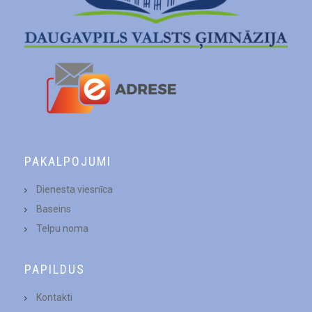
PAKALPOJUMI
Dienesta viesnīca
Baseins
Telpu noma
PAPILDUS
Kontakti