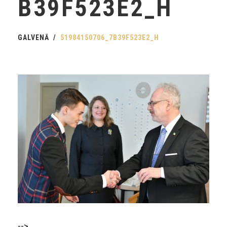
B39F523E2_H
GALVENĀ
51984150706_7B39F523E2_H
-->