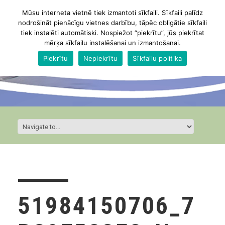
Mūsu interneta vietnē tiek izmantoti sīkfaili. Sīkfaili palīdz
nodrošināt pienācīgu vietnes darbību, tāpēc obligātie sīkfaili
tiek instalēti automātiski. Nospiežot “piekrītu”, jūs piekrītat
mērķa sīkfailu instalēšanai un izmantošanai.
Piekrītu
Nepiekrītu
Sīkfailu politika
51984150706_7