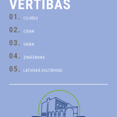
VĒRTĪBAS
01.
CILVĒKS
02.
CIEŅA
03.
GRIBA
04.
ZINĀŠANAS
05.
LATVISKĀ KULTŪRVIDE