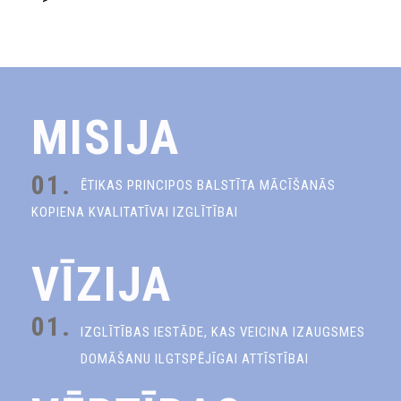
MISIJA
01.
ĒTIKAS PRINCIPOS BALSTĪTA MĀCĪŠANĀS
KOPIENA KVALITATĪVAI IZGLĪTĪBAI
VĪZIJA
01.
IZGLĪTĪBAS IESTĀDE, KAS VEICINA IZAUGSMES
DOMĀŠANU ILGTSPĒJĪGAI ATTĪSTĪBAI