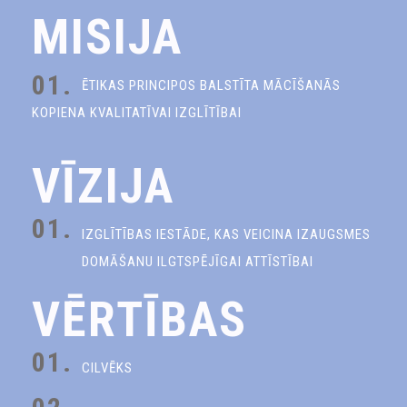
MISIJA
01.
ĒTIKAS PRINCIPOS BALSTĪTA MĀCĪŠANĀS
KOPIENA KVALITATĪVAI IZGLĪTĪBAI
VĪZIJA
01.
IZGLĪTĪBAS IESTĀDE, KAS VEICINA IZAUGSMES
DOMĀŠANU ILGTSPĒJĪGAI ATTĪSTĪBAI
VĒRTĪBAS
01.
CILVĒKS