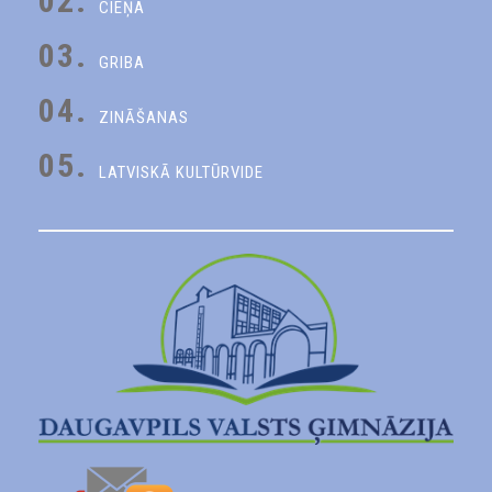
02.
CIEŅA
03.
GRIBA
04.
ZINĀŠANAS
05.
LATVISKĀ KULTŪRVIDE