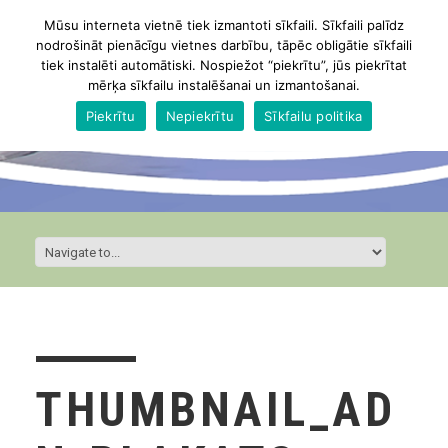
Mūsu interneta vietnē tiek izmantoti sīkfaili. Sīkfaili palīdz
nodrošināt pienācīgu vietnes darbību, tāpēc obligātie sīkfaili
tiek instalēti automātiski. Nospiežot “piekrītu”, jūs piekrītat
mērķa sīkfailu instalēšanai un izmantošanai.
Piekrītu
Nepiekrītu
Sīkfailu politika
THUMBNAIL_AD