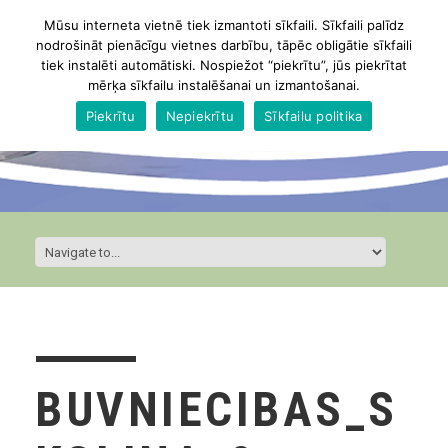
Mūsu interneta vietnē tiek izmantoti sīkfaili. Sīkfaili palīdz
nodrošināt pienācīgu vietnes darbību, tāpēc obligātie sīkfaili
tiek instalēti automātiski. Nospiežot “piekrītu”, jūs piekrītat
mērķa sīkfailu instalēšanai un izmantošanai.
Piekrītu
Nepiekrītu
Sīkfailu politika
BUVNIECIBAS_S