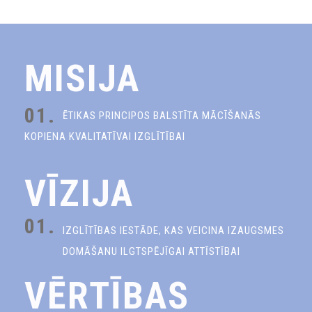
MISIJA
01.
ĒTIKAS PRINCIPOS BALSTĪTA MĀCĪŠANĀS
KOPIENA KVALITATĪVAI IZGLĪTĪBAI
VĪZIJA
01.
IZGLĪTĪBAS IESTĀDE, KAS VEICINA IZAUGSMES
DOMĀŠANU ILGTSPĒJĪGAI ATTĪSTĪBAI
VĒRTĪBAS