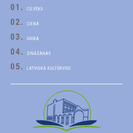
01.
CILVĒKS
02.
CIEŅA
03.
GRIBA
04.
ZINĀŠANAS
05.
LATVISKĀ KULTŪRVIDE