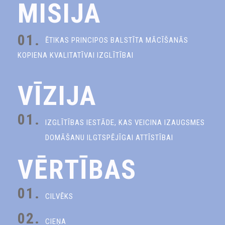
MISIJA
01.
ĒTIKAS PRINCIPOS BALSTĪTA MĀCĪŠANĀS
KOPIENA KVALITATĪVAI IZGLĪTĪBAI
VĪZIJA
01.
IZGLĪTĪBAS IESTĀDE, KAS VEICINA IZAUGSMES
DOMĀŠANU ILGTSPĒJĪGAI ATTĪSTĪBAI
VĒRTĪBAS
01.
CILVĒKS
02.
CIEŅA