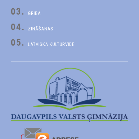
03.
GRIBA
04.
ZINĀŠANAS
05.
LATVISKĀ KULTŪRVIDE