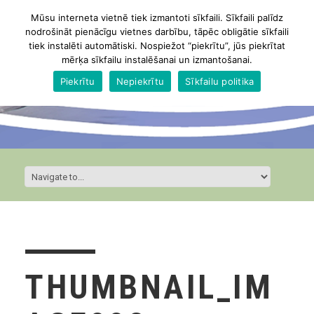
Mūsu interneta vietnē tiek izmantoti sīkfaili. Sīkfaili palīdz
nodrošināt pienācīgu vietnes darbību, tāpēc obligātie sīkfaili
tiek instalēti automātiski. Nospiežot “piekrītu”, jūs piekrītat
mērķa sīkfailu instalēšanai un izmantošanai.
Piekrītu
Nepiekrītu
Sīkfailu politika
THUMBNAIL_IM