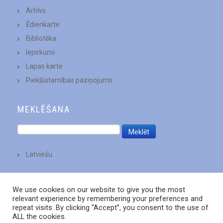
Arhīvs
Ēdienkarte
Bibliotēka
Iepirkumi
Lapas karte
Piekļūstamības paziņojums
MEKLĒŠANA
Latviešu
We use cookies on our website to give you the most
relevant experience by remembering your preferences and
repeat visits. By clicking “Accept”, you consent to the use of
ALL the cookies.