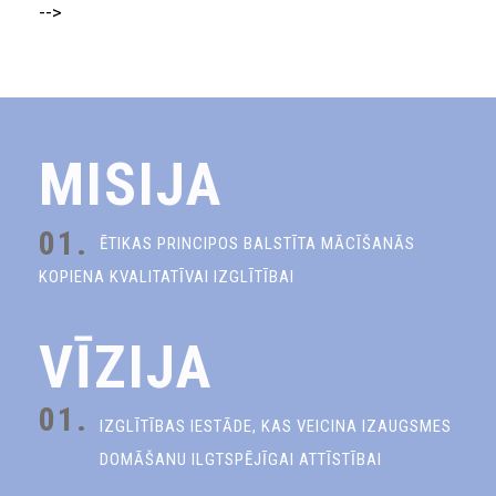
-->
MISIJA
01.
ĒTIKAS PRINCIPOS BALSTĪTA MĀCĪŠANĀS
KOPIENA KVALITATĪVAI IZGLĪTĪBAI
VĪZIJA
01.
IZGLĪTĪBAS IESTĀDE, KAS VEICINA IZAUGSMES
DOMĀŠANU ILGTSPĒJĪGAI ATTĪSTĪBAI