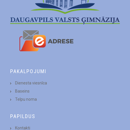
PAKALPOJUMI
Dienesta viesnīca
Baseins
Telpu noma
PAPILDUS
Kontakti