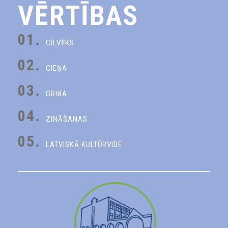
VĒRTĪBAS
01.
CILVĒKS
02.
CIEŅA
03.
GRIBA
04.
ZINĀŠANAS
05.
LATVISKĀ KULTŪRVIDE