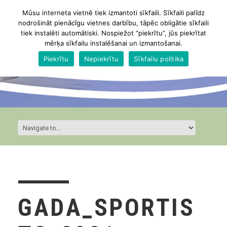
Mūsu interneta vietnē tiek izmantoti sīkfaili. Sīkfaili palīdz
nodrošināt pienācīgu vietnes darbību, tāpēc obligātie sīkfaili
tiek instalēti automātiski. Nospiežot “piekrītu”, jūs piekrītat
mērķa sīkfailu instalēšanai un izmantošanai.
Piekrītu
Nepiekrītu
Sīkfailu politika
GADA_SPORTIS