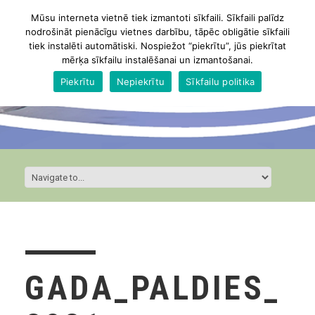
Mūsu interneta vietnē tiek izmantoti sīkfaili. Sīkfaili palīdz
nodrošināt pienācīgu vietnes darbību, tāpēc obligātie sīkfaili
tiek instalēti automātiski. Nospiežot “piekrītu”, jūs piekrītat
mērķa sīkfailu instalēšanai un izmantošanai.
Piekrītu
Nepiekrītu
Sīkfailu politika
GADA_PALDIES_