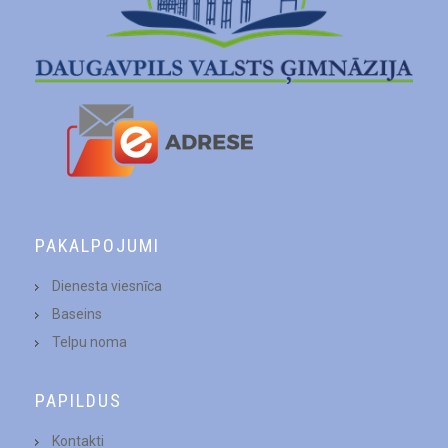
PAKALPOJUMI
Dienesta viesnīca
Baseins
Telpu noma
PAPILDUS
Kontakti