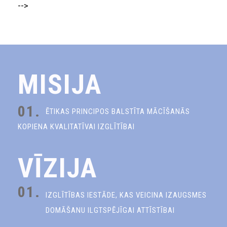
-->
MISIJA
01.
ĒTIKAS PRINCIPOS BALSTĪTA MĀCĪŠANĀS
KOPIENA KVALITATĪVAI IZGLĪTĪBAI
VĪZIJA
01.
IZGLĪTĪBAS IESTĀDE, KAS VEICINA IZAUGSMES
DOMĀŠANU ILGTSPĒJĪGAI ATTĪSTĪBAI