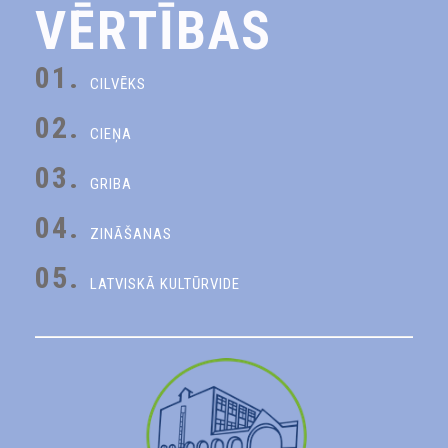
VĒRTĪBAS
01.
CILVĒKS
02.
CIEŅA
03.
GRIBA
04.
ZINĀŠANAS
05.
LATVISKĀ KULTŪRVIDE