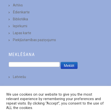
Arhīvs
Ēdienkarte
Bibliotēka
Iepirkumi
Lapas karte
Piekļūstamības paziņojums
MEKLĒŠANA
Latviešu
We use cookies on our website to give you the most
relevant experience by remembering your preferences and
repeat visits. By clicking “Accept”, you consent to the use of
ALL the cookies.