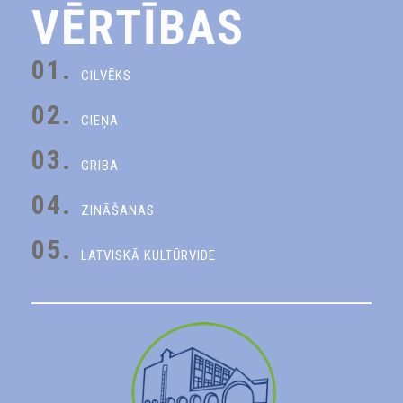
VĒRTĪBAS
01.
CILVĒKS
02.
CIEŅA
03.
GRIBA
04.
ZINĀŠANAS
05.
LATVISKĀ KULTŪRVIDE