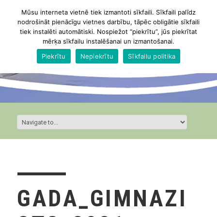
Mūsu interneta vietnē tiek izmantoti sīkfaili. Sīkfaili palīdz
nodrošināt pienācīgu vietnes darbību, tāpēc obligātie sīkfaili
tiek instalēti automātiski. Nospiežot “piekrītu”, jūs piekrītat
mērķa sīkfailu instalēšanai un izmantošanai.
Piekrītu
Nepiekrītu
Sīkfailu politika
GADA_GIMNAZI