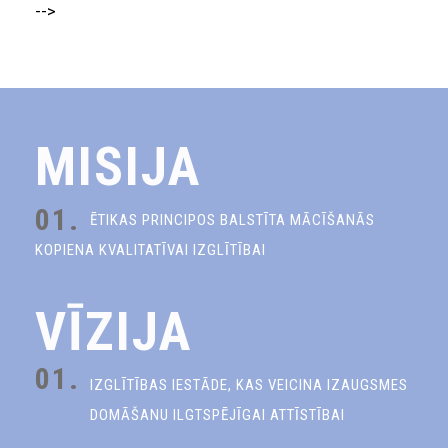
-->
MISIJA
01.
ĒTIKAS PRINCIPOS BALSTĪTA MĀCĪŠANĀS
KOPIENA KVALITATĪVAI IZGLĪTĪBAI
VĪZIJA
01.
IZGLĪTĪBAS IESTĀDE, KAS VEICINA IZAUGSMES
DOMĀŠANU ILGTSPĒJĪGAI ATTĪSTĪBAI