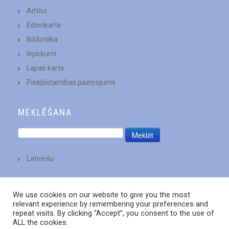
Arhīvs
Ēdienkarte
Bibliotēka
Iepirkumi
Lapas karte
Piekļūstamības paziņojums
MEKLĒŠANA
Latviešu
We use cookies on our website to give you the most
relevant experience by remembering your preferences and
repeat visits. By clicking “Accept”, you consent to the use of
ALL the cookies.