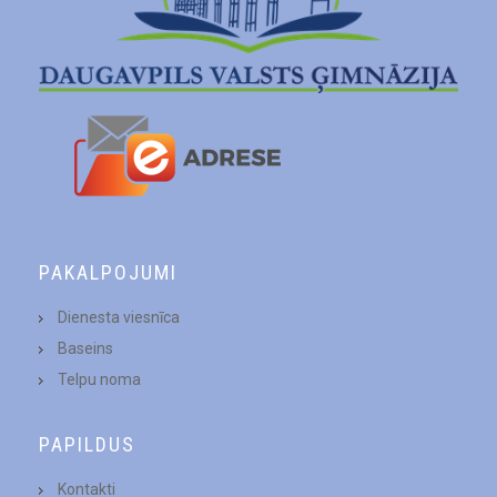
PAKALPOJUMI
Dienesta viesnīca
Baseins
Telpu noma
PAPILDUS
Kontakti