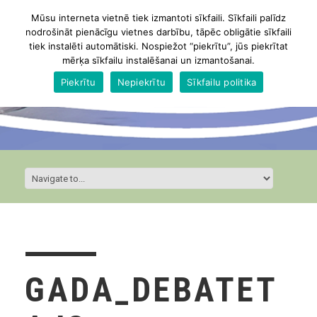
Mūsu interneta vietnē tiek izmantoti sīkfaili. Sīkfaili palīdz
nodrošināt pienācīgu vietnes darbību, tāpēc obligātie sīkfaili
tiek instalēti automātiski. Nospiežot “piekrītu”, jūs piekrītat
mērķa sīkfailu instalēšanai un izmantošanai.
Piekrītu
Nepiekrītu
Sīkfailu politika
GADA_DEBATET