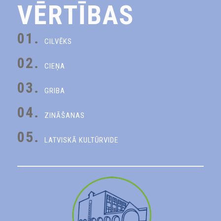
VĒRTĪBAS
01.
CILVĒKS
02.
CIEŅA
03.
GRIBA
04.
ZINĀŠANAS
05.
LATVISKĀ KULTŪRVIDE