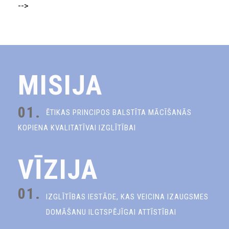
-->
MISIJA
01.
ĒTIKAS PRINCIPOS BALSTĪTA MĀCĪŠANĀS
KOPIENA KVALITATĪVAI IZGLĪTĪBAI
VĪZIJA
01.
IZGLĪTĪBAS IESTĀDE, KAS VEICINA IZAUGSMES
DOMĀŠANU ILGTSPĒJĪGAI ATTĪSTĪBAI