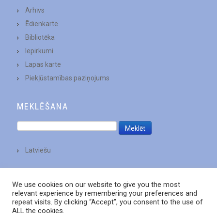
Arhīvs
Ēdienkarte
Bibliotēka
Iepirkumi
Lapas karte
Piekļūstamības paziņojums
MEKLĒŠANA
Latviešu
We use cookies on our website to give you the most
relevant experience by remembering your preferences and
repeat visits. By clicking “Accept”, you consent to the use of
ALL the cookies.