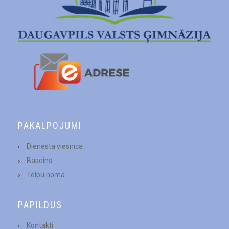
PAKALPOJUMI
Dienesta viesnīca
Baseins
Telpu noma
PAPILDUS
Kontakti