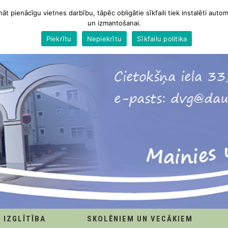
nāt pienācīgu vietnes darbību, tāpēc obligātie sīkfaili tiek instalēti autom
un izmantošanai.
Piekrītu
Nepiekrītu
Sīkfailu politika
IZGLĪTĪBA
SKOLĒNIEM UN VECĀKIEM