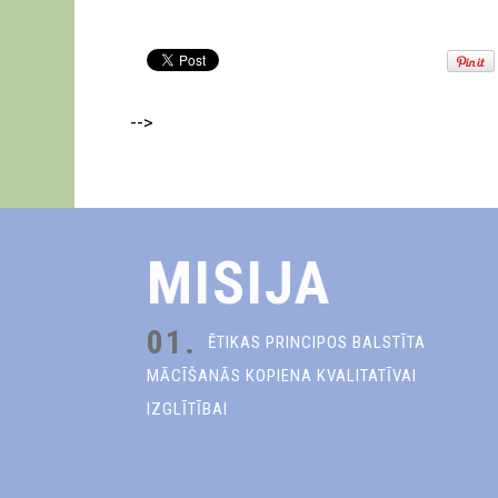
-->
MISIJA
01.
ĒTIKAS PRINCIPOS BALSTĪTA
MĀCĪŠANĀS KOPIENA KVALITATĪVAI
IZGLĪTĪBAI