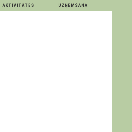
AKTIVITĀTES
UZŅEMŠANA