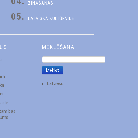
04.
ZINĀŠANAS
05.
LATVISKĀ KULTŪRVIDE
DUS
MEKLĒŠANA
i
arte
Latviešu
ēka
mi
karte
stamības
jums