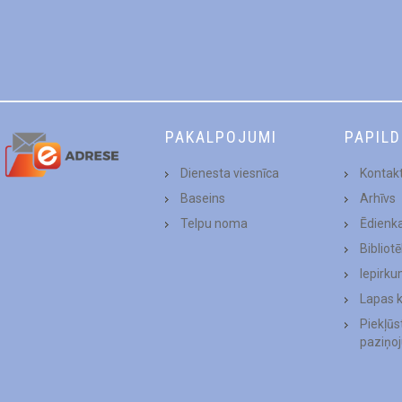
PAKALPOJUMI
PAPIL
Dienesta viesnīca
Kontakt
Baseins
Arhīvs
Telpu noma
Ēdienk
Bibliot
Iepirku
Lapas 
Piekļū
paziņo