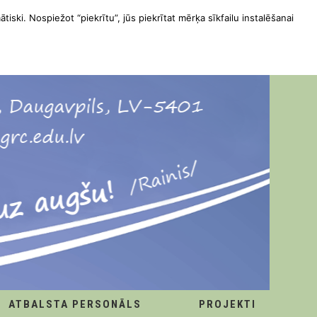
ātiski. Nospiežot “piekrītu”, jūs piekrītat mērķa sīkfailu instalēšanai
ATBALSTA PERSONĀLS
PROJEKTI