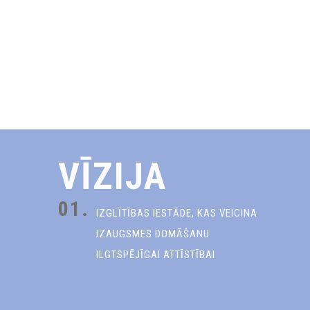
VĪZIJA
01.
IZGLĪTĪBAS IESTĀDE, KAS VEICINA
IZAUGSMES DOMĀŠANU
ILGTSPĒJĪGAI ATTĪSTĪBAI