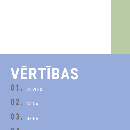
VĒRTĪBAS
01.
CILVĒKS
02.
CIEŅA
03.
GRIBA