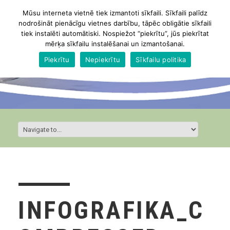
Mūsu interneta vietnē tiek izmantoti sīkfaili. Sīkfaili palīdz
nodrošināt pienācīgu vietnes darbību, tāpēc obligātie sīkfaili
tiek instalēti automātiski. Nospiežot “piekrītu”, jūs piekrītat
mērķa sīkfailu instalēšanai un izmantošanai.
Piekrītu
Nepiekrītu
Sīkfailu politika
INFOGRAFIKA_C