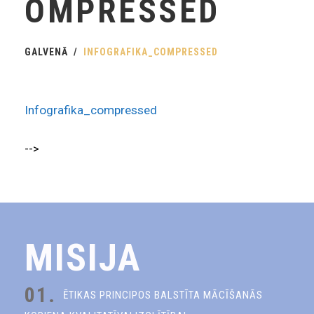
OMPRESSED
GALVENĀ
INFOGRAFIKA_COMPRESSED
Infografika_compressed
-->
MISIJA
01.
ĒTIKAS PRINCIPOS BALSTĪTA MĀCĪŠANĀS