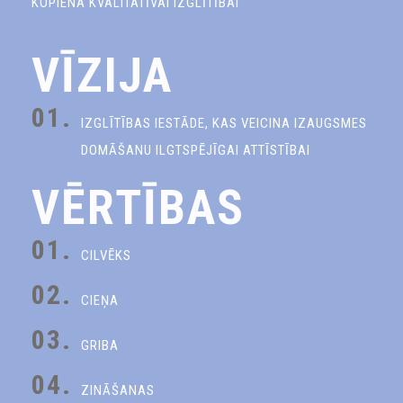
KOPIENA KVALITATĪVAI IZGLĪTĪBAI
VĪZIJA
01.
IZGLĪTĪBAS IESTĀDE, KAS VEICINA IZAUGSMES
DOMĀŠANU ILGTSPĒJĪGAI ATTĪSTĪBAI
VĒRTĪBAS
01.
CILVĒKS
02.
CIEŅA
03.
GRIBA
04.
ZINĀŠANAS