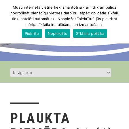
Mūsu interneta vietnē tiek izmantoti sīkfaili. Sīkfaili palīdz
nodrošināt pienācīgu vietnes darbību, tāpēc obligātie sīkfaili
tiek instalēti automātiski. Nospiežot “piekrītu”, jūs piekrītat
mērķa sīkfailu instalēšanai un izmantošanai.
Piekrītu
Nepiekrītu
Sīkfailu politika
PLAUKTA