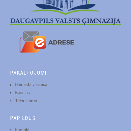
PAKALPOJUMI
Dienesta viesnīca
Baseins
Telpu noma
PAPILDUS
Kontakti