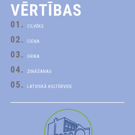
VĒRTĪBAS
01.
CILVĒKS
02.
CIEŅA
03.
GRIBA
04.
ZINĀŠANAS
05.
LATVISKĀ KULTŪRVIDE