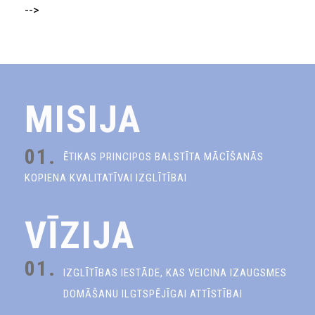
-->
MISIJA
01.
ĒTIKAS PRINCIPOS BALSTĪTA MĀCĪŠANĀS
KOPIENA KVALITATĪVAI IZGLĪTĪBAI
VĪZIJA
01.
IZGLĪTĪBAS IESTĀDE, KAS VEICINA IZAUGSMES
DOMĀŠANU ILGTSPĒJĪGAI ATTĪSTĪBAI