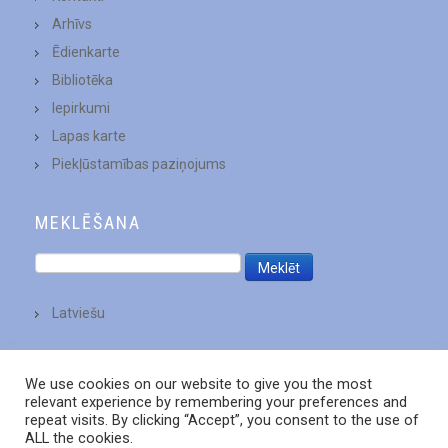
Arhīvs
Ēdienkarte
Bibliotēka
Iepirkumi
Lapas karte
Piekļūstamības paziņojums
MEKLĒŠANA
Latviešu
We use cookies on our website to give you the most
relevant experience by remembering your preferences and
repeat visits. By clicking “Accept”, you consent to the use of
ALL the cookies.