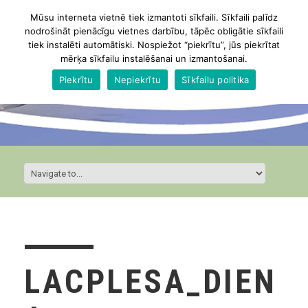
Mūsu interneta vietnē tiek izmantoti sīkfaili. Sīkfaili palīdz
nodrošināt pienācīgu vietnes darbību, tāpēc obligātie sīkfaili
tiek instalēti automātiski. Nospiežot “piekrītu”, jūs piekrītat
mērķa sīkfailu instalēšanai un izmantošanai.
Piekrītu
Nepiekrītu
Sīkfailu politika
LACPLESA_DIEN