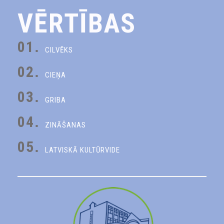
VĒRTĪBAS
01.
CILVĒKS
02.
CIEŅA
03.
GRIBA
04.
ZINĀŠANAS
05.
LATVISKĀ KULTŪRVIDE