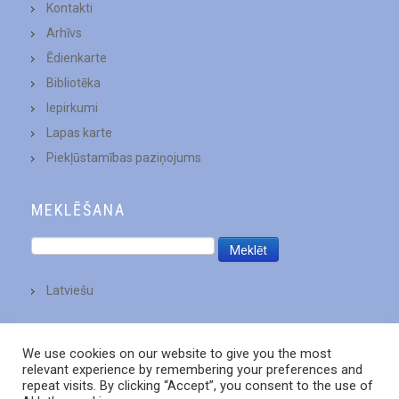
Kontakti
Arhīvs
Ēdienkarte
Bibliotēka
Iepirkumi
Lapas karte
Piekļūstamības paziņojums
MEKLĒŠANA
Latviešu
We use cookies on our website to give you the most
relevant experience by remembering your preferences and
repeat visits. By clicking “Accept”, you consent to the use of