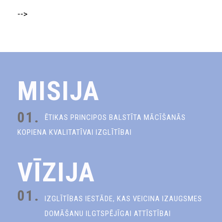
-->
MISIJA
01.
ĒTIKAS PRINCIPOS BALSTĪTA MĀCĪŠANĀS
KOPIENA KVALITATĪVAI IZGLĪTĪBAI
VĪZIJA
01.
IZGLĪTĪBAS IESTĀDE, KAS VEICINA IZAUGSMES
DOMĀŠANU ILGTSPĒJĪGAI ATTĪSTĪBAI