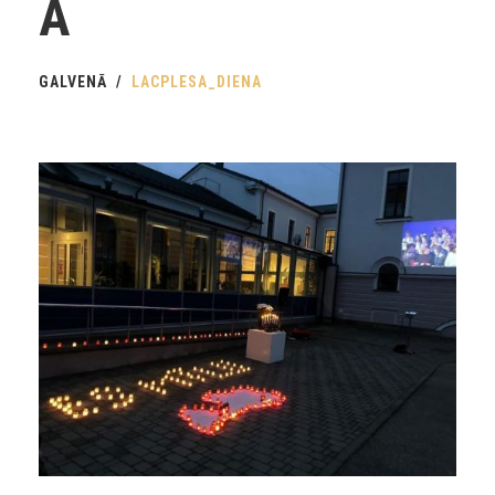
A
GALVENĀ
LACPLESA_DIENA