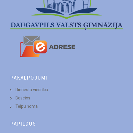
PAKALPOJUMI
Dienesta viesnīca
Baseins
Telpu noma
PAPILDUS