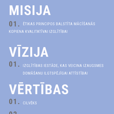
MISIJA
01.
ĒTIKAS PRINCIPOS BALSTĪTA MĀCĪŠANĀS
KOPIENA KVALITATĪVAI IZGLĪTĪBAI
VĪZIJA
01.
IZGLĪTĪBAS IESTĀDE, KAS VEICINA IZAUGSMES
DOMĀŠANU ILGTSPĒJĪGAI ATTĪSTĪBAI
VĒRTĪBAS
01.
CILVĒKS