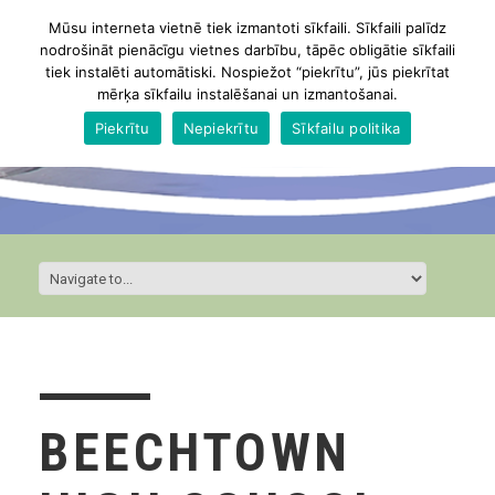
Mūsu interneta vietnē tiek izmantoti sīkfaili. Sīkfaili palīdz
nodrošināt pienācīgu vietnes darbību, tāpēc obligātie sīkfaili
tiek instalēti automātiski. Nospiežot “piekrītu”, jūs piekrītat
mērķa sīkfailu instalēšanai un izmantošanai.
Piekrītu
Nepiekrītu
Sīkfailu politika
BEECHTOWN