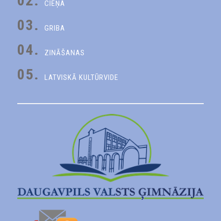
02.
CIEŅA
03.
GRIBA
04.
ZINĀŠANAS
05.
LATVISKĀ KULTŪRVIDE