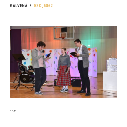
GALVENĀ
DSC_5862
-->