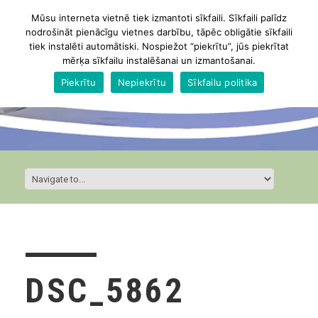
Mūsu interneta vietnē tiek izmantoti sīkfaili. Sīkfaili palīdz
nodrošināt pienācīgu vietnes darbību, tāpēc obligātie sīkfaili
tiek instalēti automātiski. Nospiežot “piekrītu”, jūs piekrītat
mērķa sīkfailu instalēšanai un izmantošanai.
Piekrītu
Nepiekrītu
Sīkfailu politika
DSC_5862