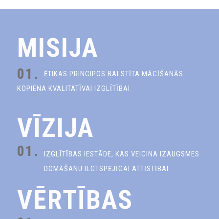
MISIJA
01.
ĒTIKAS PRINCIPOS BALSTĪTA MĀCĪŠANĀS
KOPIENA KVALITATĪVAI IZGLĪTĪBAI
VĪZIJA
01.
IZGLĪTĪBAS IESTĀDE, KAS VEICINA IZAUGSMES
DOMĀŠANU ILGTSPĒJĪGAI ATTĪSTĪBAI
VĒRTĪBAS