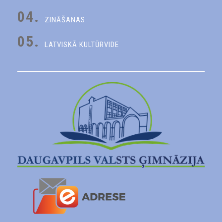
04.
ZINĀŠANAS
05.
LATVISKĀ KULTŪRVIDE