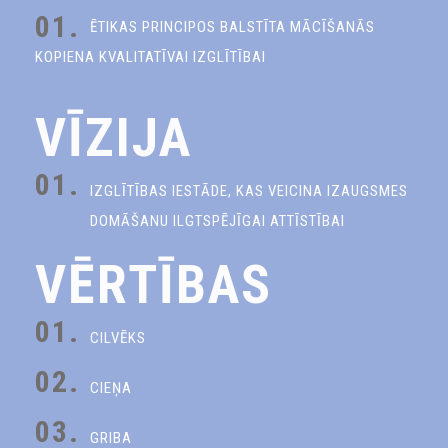
01.
ĒTIKAS PRINCIPOS BALSTĪTA MĀCĪŠANĀS
KOPIENA KVALITATĪVAI IZGLĪTĪBAI
VĪZIJA
01.
IZGLĪTĪBAS IESTĀDE, KAS VEICINA IZAUGSMES
DOMĀŠANU ILGTSPĒJĪGAI ATTĪSTĪBAI
VĒRTĪBAS
01.
CILVĒKS
02.
CIEŅA
03.
GRIBA