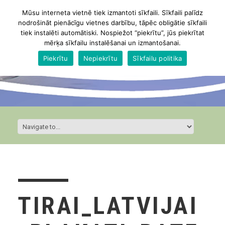
Mūsu interneta vietnē tiek izmantoti sīkfaili. Sīkfaili palīdz
nodrošināt pienācīgu vietnes darbību, tāpēc obligātie sīkfaili
tiek instalēti automātiski. Nospiežot “piekrītu”, jūs piekrītat
mērķa sīkfailu instalēšanai un izmantošanai.
Piekrītu
Nepiekrītu
Sīkfailu politika
TIRAI_LATVIJAI