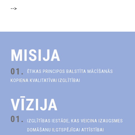
-->
MISIJA
01.
ĒTIKAS PRINCIPOS BALSTĪTA MĀCĪŠANĀS
KOPIENA KVALITATĪVAI IZGLĪTĪBAI
VĪZIJA
01.
IZGLĪTĪBAS IESTĀDE, KAS VEICINA IZAUGSMES
DOMĀŠANU ILGTSPĒJĪGAI ATTĪSTĪBAI