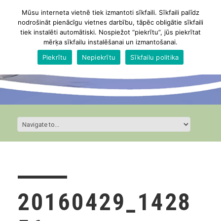
Mūsu interneta vietnē tiek izmantoti sīkfaili. Sīkfaili palīdz
nodrošināt pienācīgu vietnes darbību, tāpēc obligātie sīkfaili
tiek instalēti automātiski. Nospiežot “piekrītu”, jūs piekrītat
mērķa sīkfailu instalēšanai un izmantošanai.
Piekrītu
Nepiekrītu
Sīkfailu politika
20160429_1428