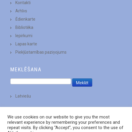
Kontakti
Arhīvs
Ēdienkarte
Bibliotēka
Iepirkumi
Lapas karte
Piekļūstamības paziņojums
MEKLĒŠANA
Latviešu
We use cookies on our website to give you the most
relevant experience by remembering your preferences and
repeat visits. By clicking “Accept”, you consent to the use of