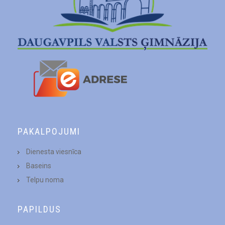
PAKALPOJUMI
Dienesta viesnīca
Baseins
Telpu noma
PAPILDUS