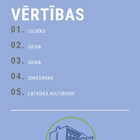
VĒRTĪBAS
01.
CILVĒKS
02.
CIEŅA
03.
GRIBA
04.
ZINĀŠANAS
05.
LATVISKĀ KULTŪRVIDE