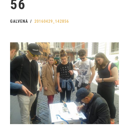
56
GALVENĀ
20160429_142856