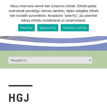
Mūsu interneta vietnē tiek izmantoti sīkfaili. Sīkfaili palīdz
nodrošināt pienācīgu vietnes darbību, tāpēc obligātie sīkfaili
tiek instalēti automātiski. Nospiežot “piekrītu”, jūs piekrītat
mērķa sīkfailu instalēšanai un izmantošanai.
Piekrītu
Nepiekrītu
Sīkfailu politika
HGJ