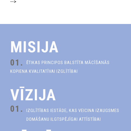
-->
MISIJA
01.
ĒTIKAS PRINCIPOS BALSTĪTA MĀCĪŠANĀS
KOPIENA KVALITATĪVAI IZGLĪTĪBAI
VĪZIJA
01.
IZGLĪTĪBAS IESTĀDE, KAS VEICINA IZAUGSMES
DOMĀŠANU ILGTSPĒJĪGAI ATTĪSTĪBAI