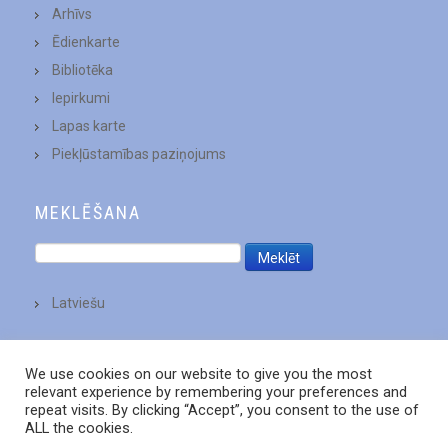
Arhīvs
Ēdienkarte
Bibliotēka
Iepirkumi
Lapas karte
Piekļūstamības paziņojums
MEKLĒŠANA
Latviešu
We use cookies on our website to give you the most
relevant experience by remembering your preferences and
repeat visits. By clicking “Accept”, you consent to the use of
ALL the cookies.