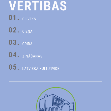
VĒRTĪBAS
01.
CILVĒKS
02.
CIEŅA
03.
GRIBA
04.
ZINĀŠANAS
05.
LATVISKĀ KULTŪRVIDE