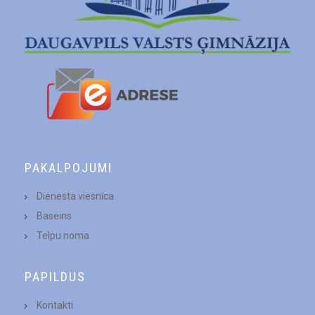
PAKALPOJUMI
Dienesta viesnīca
Baseins
Telpu noma
PAPILDUS
Kontakti