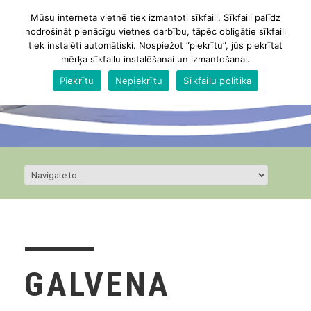
Mūsu interneta vietnē tiek izmantoti sīkfaili. Sīkfaili palīdz
nodrošināt pienācīgu vietnes darbību, tāpēc obligātie sīkfaili
tiek instalēti automātiski. Nospiežot “piekrītu”, jūs piekrītat
mērķa sīkfailu instalēšanai un izmantošanai.
Piekrītu
Nepiekrītu
Sīkfailu politika
GALVENA