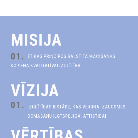
MISIJA
01.
ĒTIKAS PRINCIPOS BALSTĪTA MĀCĪŠANĀS
KOPIENA KVALITATĪVAI IZGLĪTĪBAI
VĪZIJA
01.
IZGLĪTĪBAS IESTĀDE, KAS VEICINA IZAUGSMES
DOMĀŠANU ILGTSPĒJĪGAI ATTĪSTĪBAI
VĒRTĪBAS