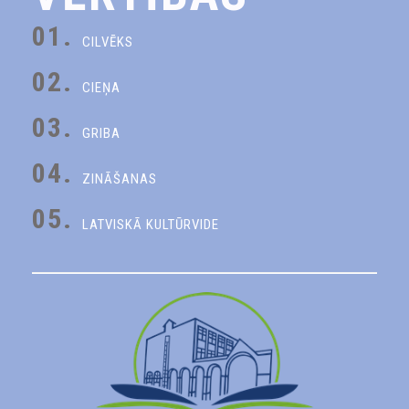
01.
CILVĒKS
02.
CIEŅA
03.
GRIBA
04.
ZINĀŠANAS
05.
LATVISKĀ KULTŪRVIDE