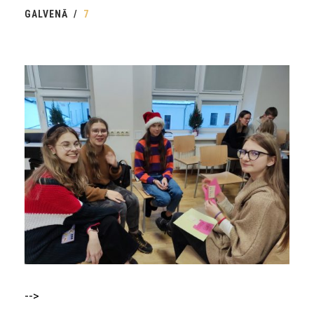
GALVENĀ
7
-->