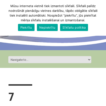
Mūsu interneta vietnē tiek izmantoti sīkfaili. Sīkfaili palīdz
nodrošināt pienācīgu vietnes darbību, tāpēc obligātie sīkfaili
tiek instalēti automātiski. Nospiežot “piekrītu”, jūs piekrītat
mērķa sīkfailu instalēšanai un izmantošanai.
Piekrītu
Nepiekrītu
Sīkfailu politika
7