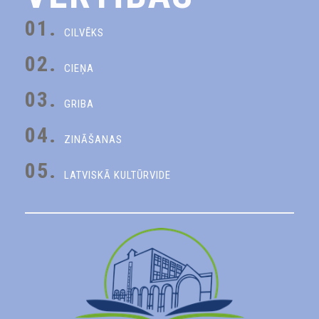
01.
CILVĒKS
02.
CIEŅA
03.
GRIBA
04.
ZINĀŠANAS
05.
LATVISKĀ KULTŪRVIDE