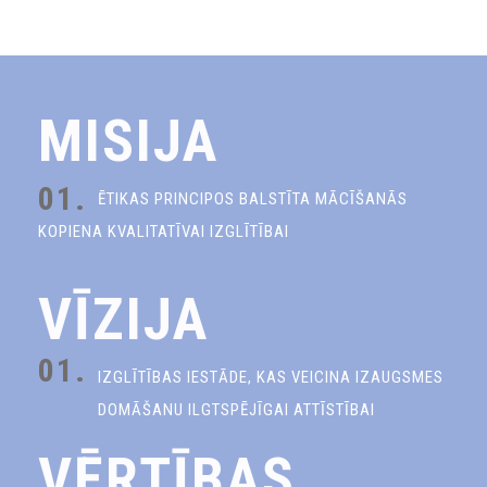
MISIJA
01.
ĒTIKAS PRINCIPOS BALSTĪTA MĀCĪŠANĀS
KOPIENA KVALITATĪVAI IZGLĪTĪBAI
VĪZIJA
01.
IZGLĪTĪBAS IESTĀDE, KAS VEICINA IZAUGSMES
DOMĀŠANU ILGTSPĒJĪGAI ATTĪSTĪBAI
VĒRTĪBAS