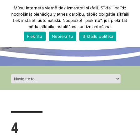
Mūsu interneta vietnē tiek izmantoti sīkfaili. Sīkfaili palīdz
nodrošināt pienācīgu vietnes darbību, tāpēc obligātie sīkfaili
tiek instalēti automātiski. Nospiežot “piekrītu”, jūs piekrītat
mērķa sīkfailu instalēšanai un izmantošanai.
Piekrītu
Nepiekrītu
Sīkfailu politika
4