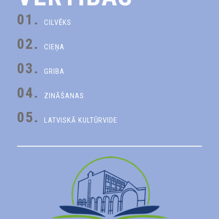
01.
CILVĒKS
02.
CIEŅA
03.
GRIBA
04.
ZINĀŠANAS
05.
LATVISKĀ KULTŪRVIDE