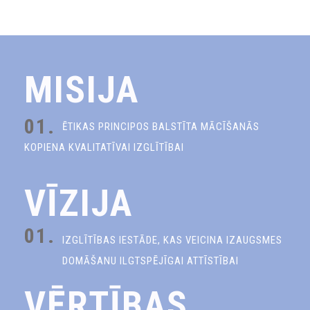
MISIJA
01.
ĒTIKAS PRINCIPOS BALSTĪTA MĀCĪŠANĀS
KOPIENA KVALITATĪVAI IZGLĪTĪBAI
VĪZIJA
01.
IZGLĪTĪBAS IESTĀDE, KAS VEICINA IZAUGSMES
DOMĀŠANU ILGTSPĒJĪGAI ATTĪSTĪBAI
VĒRTĪBAS