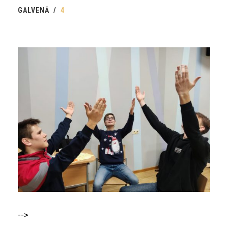
GALVENĀ
4
-->