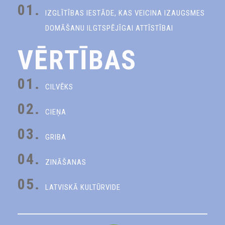
01.
IZGLĪTĪBAS IESTĀDE, KAS VEICINA IZAUGSMES
DOMĀŠANU ILGTSPĒJĪGAI ATTĪSTĪBAI
VĒRTĪBAS
01.
CILVĒKS
02.
CIEŅA
03.
GRIBA
04.
ZINĀŠANAS
05.
LATVISKĀ KULTŪRVIDE