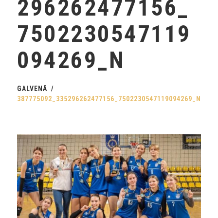
296262477156_
7502230547119
094269_N
GALVENĀ
387775092_335296262477156_7502230547119094269_N