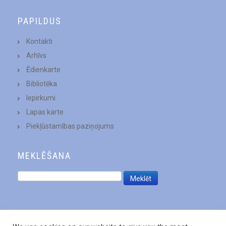
PAPILDUS
Kontakti
Arhīvs
Ēdienkarte
Bibliotēka
Iepirkumi
Lapas karte
Piekļūstamības paziņojums
MEKLĒŠANA