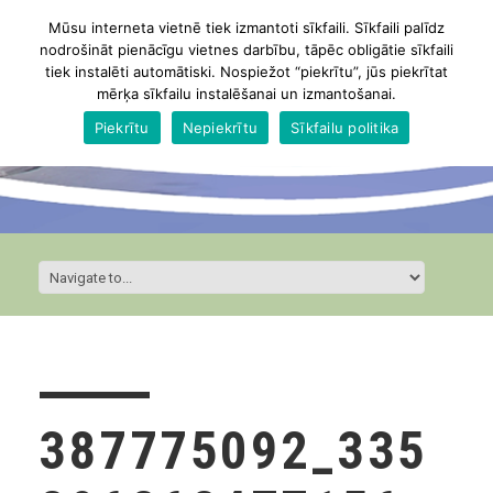
Mūsu interneta vietnē tiek izmantoti sīkfaili. Sīkfaili palīdz
nodrošināt pienācīgu vietnes darbību, tāpēc obligātie sīkfaili
tiek instalēti automātiski. Nospiežot “piekrītu”, jūs piekrītat
mērķa sīkfailu instalēšanai un izmantošanai.
Piekrītu
Nepiekrītu
Sīkfailu politika
387775092_335