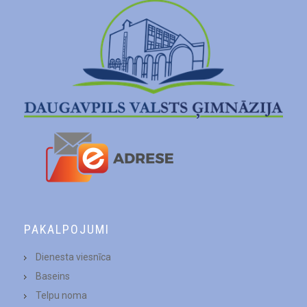
PAKALPOJUMI
Dienesta viesnīca
Baseins
Telpu noma