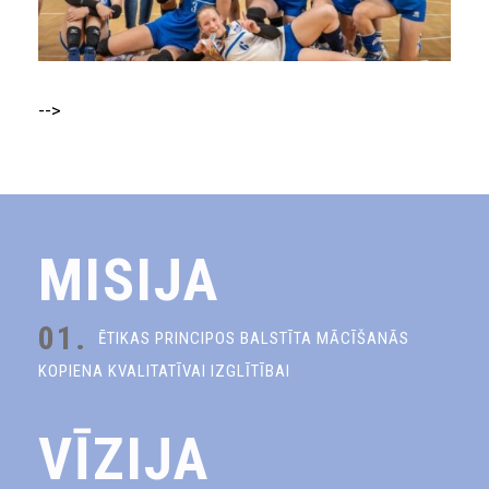
-->
MISIJA
01.
ĒTIKAS PRINCIPOS BALSTĪTA MĀCĪŠANĀS
KOPIENA KVALITATĪVAI IZGLĪTĪBAI
VĪZIJA