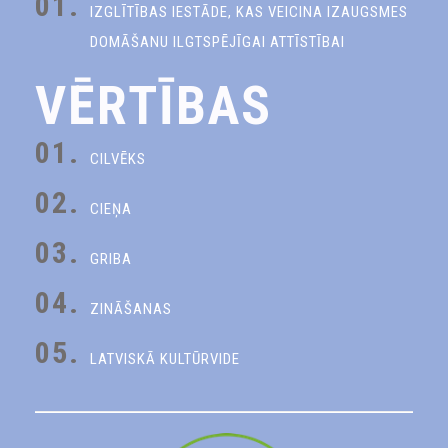
01.
IZGLĪTĪBAS IESTĀDE, KAS VEICINA IZAUGSMES
DOMĀŠANU ILGTSPĒJĪGAI ATTĪSTĪBAI
VĒRTĪBAS
01.
CILVĒKS
02.
CIEŅA
03.
GRIBA
04.
ZINĀŠANAS
05.
LATVISKĀ KULTŪRVIDE