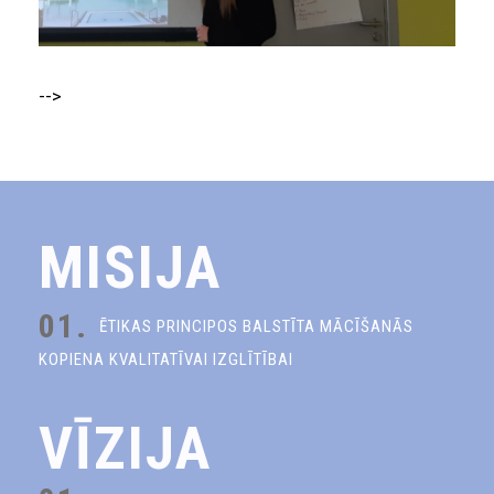
-->
MISIJA
01.
ĒTIKAS PRINCIPOS BALSTĪTA MĀCĪŠANĀS
KOPIENA KVALITATĪVAI IZGLĪTĪBAI
VĪZIJA