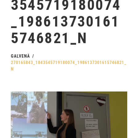
3545719180074
_198613730161
5746821_N
GALVENĀ
270165843_1843545719180074_1986137301615746821_
N