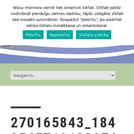
Mūsu interneta vietnē tiek izmantoti sīkfaili. Sīkfaili palīdz
nodrošināt pienācīgu vietnes darbību, tāpēc obligātie sīkfaili
tiek instalēti automātiski. Nospiežot “piekrītu”, jūs piekrītat
mērķa sīkfailu instalēšanai un izmantošanai.
Piekrītu
Nepiekrītu
Sīkfailu politika
270165843_184