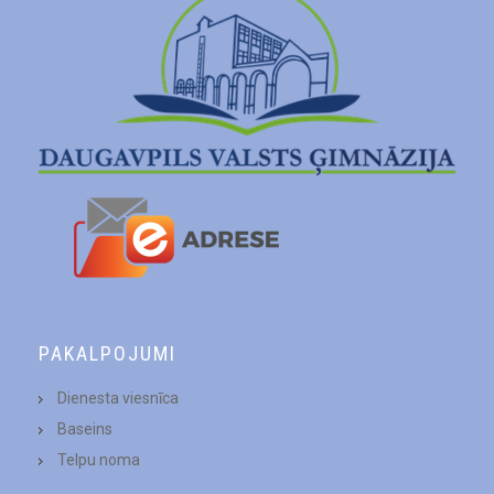
PAKALPOJUMI
Dienesta viesnīca
Baseins
Telpu noma