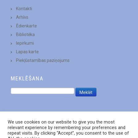
Kontakti
Arhīvs
Ēdienkarte
Bibliotēka
Iepirkumi
Lapas karte
Piekļūstamības paziņojums
MEKLĒŠANA
We use cookies on our website to give you the most
relevant experience by remembering your preferences and
repeat visits. By clicking “Accept”, you consent to the use of