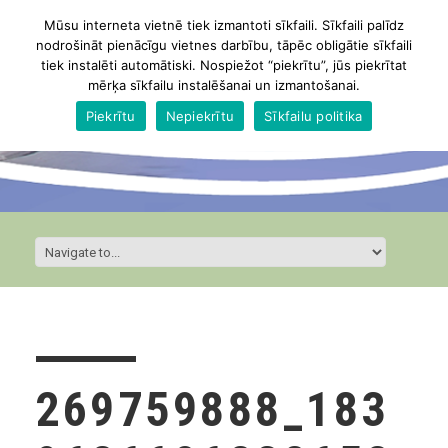
Mūsu interneta vietnē tiek izmantoti sīkfaili. Sīkfaili palīdz
nodrošināt pienācīgu vietnes darbību, tāpēc obligātie sīkfaili
tiek instalēti automātiski. Nospiežot “piekrītu”, jūs piekrītat
mērķa sīkfailu instalēšanai un izmantošanai.
Piekrītu
Nepiekrītu
Sīkfailu politika
269759888_183