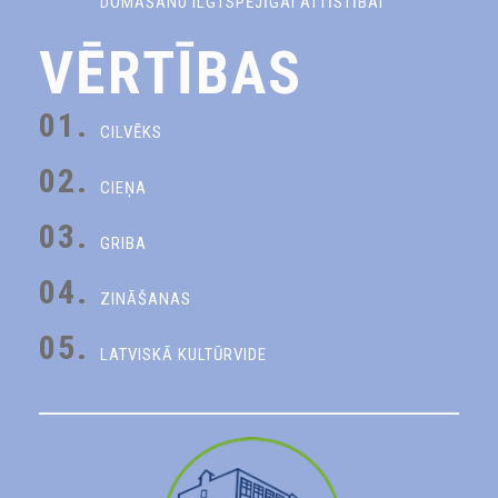
DOMĀŠANU ILGTSPĒJĪGAI ATTĪSTĪBAI
VĒRTĪBAS
01.
CILVĒKS
02.
CIEŅA
03.
GRIBA
04.
ZINĀŠANAS
05.
LATVISKĀ KULTŪRVIDE