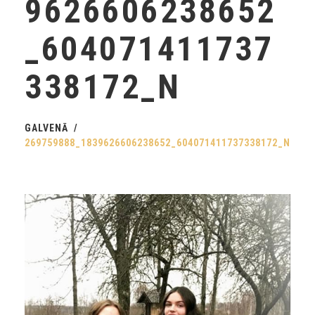
9626606238652
_604071411737
338172_N
GALVENĀ
269759888_1839626606238652_604071411737338172_N