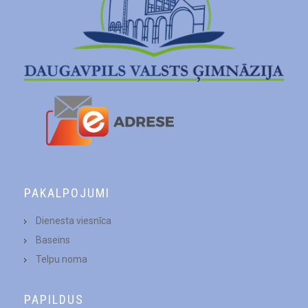
PAKALPOJUMI
Dienesta viesnīca
Baseins
Telpu noma
PAPILDUS