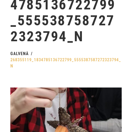
4785136722799
_555538758727
2323794_N
GALVENĀ
268355119_1834785136722799_5555387587272323794_
N