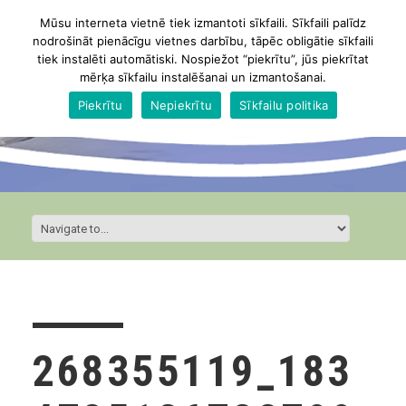
Mūsu interneta vietnē tiek izmantoti sīkfaili. Sīkfaili palīdz
nodrošināt pienācīgu vietnes darbību, tāpēc obligātie sīkfaili
tiek instalēti automātiski. Nospiežot “piekrītu”, jūs piekrītat
mērķa sīkfailu instalēšanai un izmantošanai.
Piekrītu
Nepiekrītu
Sīkfailu politika
268355119_183