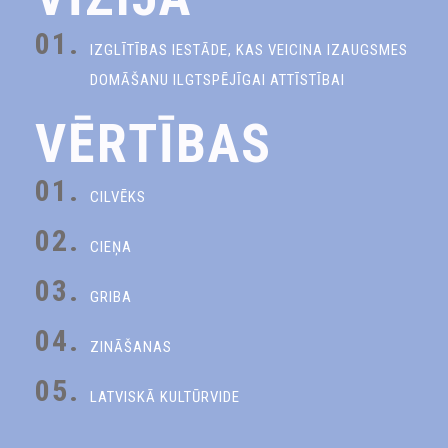
01.
IZGLĪTĪBAS IESTĀDE, KAS VEICINA IZAUGSMES
DOMĀŠANU ILGTSPĒJĪGAI ATTĪSTĪBAI
VĒRTĪBAS
01.
CILVĒKS
02.
CIEŅA
03.
GRIBA
04.
ZINĀŠANAS
05.
LATVISKĀ KULTŪRVIDE