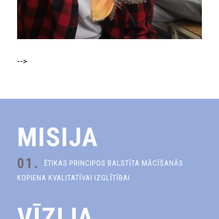
-->
MISIJA
01.
ĒTIKAS PRINCIPOS BALSTĪTA MĀCĪŠANĀS
KOPIENA KVALITATĪVAI IZGLĪTĪBAI
VĪZIJA