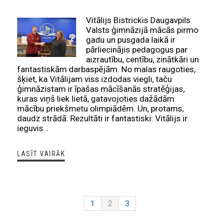
Vitālijs Bistrickis Daugavpils
Valsts ģimnāzijā mācās pirmo
gadu un pusgada laikā ir
pārliecinājis pedagogus par
aizrautību, centību, zinātkāri un
fantastiskām darbaspējām. No malas raugoties,
šķiet, ka Vitālijam viss izdodas viegli, taču
ģimnāzistam ir īpašas mācīšanās stratēģijas,
kuras viņš liek lietā, gatavojoties dažādām
mācību priekšmetu olimpiādēm. Un, protams,
daudz strādā. Rezultāti ir fantastiski: Vitālijs ir
ieguvis…
LASĪT VAIRĀK
1
2
3