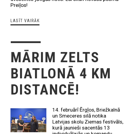
Preiļos!
LASĪT VAIRĀK
MĀRIM ZELTS
BIATLONĀ 4 KM
DISTANCĒ!
14. februārī Ērgļos, Briežkalnā
un Smeceres silā notika
Latvijas skolu Ziemas festivāls,
kurā jaunieši sacentās 13
individuālajās un komandu