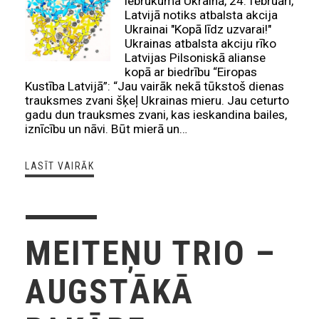
iebrukuma Ukrainā, 24. februārī,
Latvijā notiks atbalsta akcija
Ukrainai "Kopā līdz uzvarai!"
Ukrainas atbalsta akciju rīko
Latvijas Pilsoniskā alianse
kopā ar biedrību “Eiropas
Kustība Latvijā”: “Jau vairāk nekā tūkstoš dienas
trauksmes zvani šķeļ Ukrainas mieru. Jau ceturto
gadu dun trauksmes zvani, kas ieskandina bailes,
iznīcību un nāvi. Būt mierā un…
LASĪT VAIRĀK
MEITEŅU TRIO –
AUGSTĀKĀ