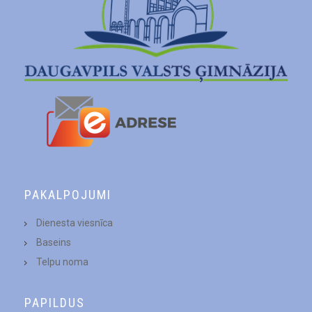
PAKALPOJUMI
Dienesta viesnīca
Baseins
Telpu noma
PAPILDUS