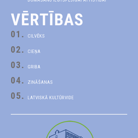
DOMĀŠANU ILGTSPĒJĪGAI ATTĪSTĪBAI
VĒRTĪBAS
01.
CILVĒKS
02.
CIEŅA
03.
GRIBA
04.
ZINĀŠANAS
05.
LATVISKĀ KULTŪRVIDE