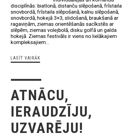
disciplīnās: biatlonā, distanču slēpošanā, frīstaila
snovbordā, frīstaila slēpošanā, kalnu slēpošanā,
snovbordā, hokejā 3×3, slidošanā, braukšanā ar
ragaviņām, ziemas orientēšanās sacīkstēs ar
slēpēm, ziemas volejbolā, disku golfā un galda
hokejā. Ziemas festivāls ir viens no lielākajiem
kompleksajiem…
LASĪT VAIRĀK
ATNĀCU,
IERAUDZĪJU,
UZVARĒJU!