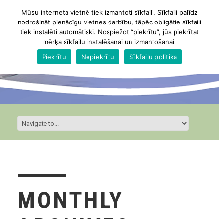
Mūsu interneta vietnē tiek izmantoti sīkfaili. Sīkfaili palīdz
nodrošināt pienācīgu vietnes darbību, tāpēc obligātie sīkfaili
tiek instalēti automātiski. Nospiežot “piekrītu”, jūs piekrītat
mērķa sīkfailu instalēšanai un izmantošanai.
Piekrītu
Nepiekrītu
Sīkfailu politika
MONTHLY