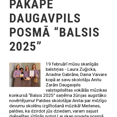
PAKĀPE
DAUGAVPILS
POSMĀ “BALSIS
2025”
19.februārī mūsu skanīgās
balstiņas - Laura Zuģicka,
Ariadne Gabrāne, Daina Vaivare
kopā ar savu skolotāju Anitu
Zarāni Daugavpils
valstspilsētas vokālās mūzikas
konkursā “Balsis 2025” saņēma žūrijas augstāko
novērtējumu! Paldies skolotājai Anitai par milzīgo
devumu skolēnu izglītošanā mūzikā! Meitenes,
paldies, ka dzirdot jūs dziedam, varam sajust
dvēselītes jūtīgās notis! Lai skan novada posmā