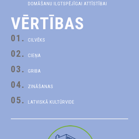
DOMĀŠANU ILGTSPĒJĪGAI ATTĪSTĪBAI
VĒRTĪBAS
01.
CILVĒKS
02.
CIEŅA
03.
GRIBA
04.
ZINĀŠANAS
05.
LATVISKĀ KULTŪRVIDE