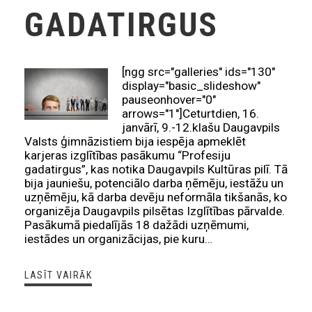
GADATIRGUS
[ngg src="galleries" ids="130"
display="basic_slideshow"
pauseonhover="0"
arrows="1"]Ceturtdien, 16.
janvārī, 9.-12.klašu Daugavpils
Valsts ģimnāzistiem bija iespēja apmeklēt
karjeras izglītības pasākumu “Profesiju
gadatirgus”, kas notika Daugavpils Kultūras pilī. Tā
bija jauniešu, potenciālo darba ņēmēju, iestāžu un
uzņēmēju, kā darba devēju neformāla tikšanās, ko
organizēja Daugavpils pilsētas Izglītības pārvalde.
Pasākumā piedalījās 18 dažādi uzņēmumi,
iestādes un organizācijas, pie kuru…
LASĪT VAIRĀK