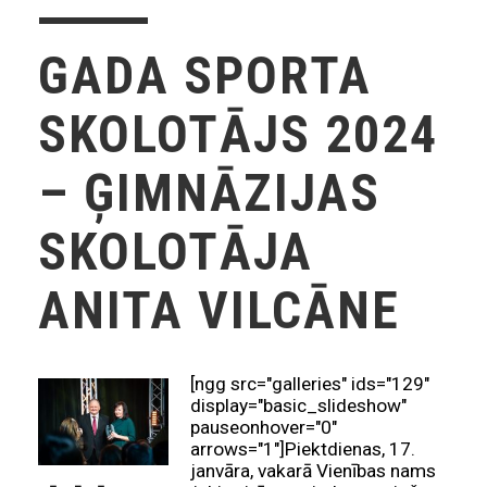
GADA SPORTA
SKOLOTĀJS 2024
– ĢIMNĀZIJAS
SKOLOTĀJA
ANITA VILCĀNE
[ngg src="galleries" ids="129"
display="basic_slideshow"
pauseonhover="0"
arrows="1"]Piektdienas, 17.
janvāra, vakarā Vienības nams