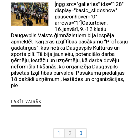
[ngg src="galleries" ids="128"
display="basic_slideshow"
pauseonhover="0"
arrows="1"]Ceturtdien,
16.janvārī, 9.-12.klašu
Daugavpils Valsts ģimnāzistiem bija iespēja
apmeklēt karjeras izglītības pasākumu “Profesiju
gadatirgus”, kas notika Daugavpils Kultūras un
sporta pilī. Tā bija jauniešu, potenciālo darba
ņēmēju, iestāžu un uzņēmēju, kā darba devēju
neformāla tikšanās, ko organizēja Daugavpils
pilsētas Izglītības pārvalde. Pasākumā piedalījās
18 dažādi uzņēmumi, iestādes un organizācijas,
pie…
LASĪT VAIRĀK
1
2
3