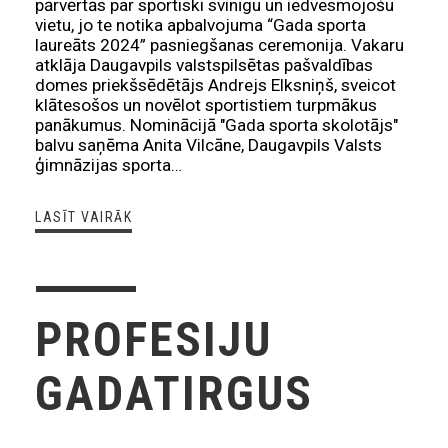
pārvērtās par sportiski svinīgu un iedvesmojošu
vietu, jo te notika apbalvojuma “Gada sporta
laureāts 2024” pasniegšanas ceremonija. Vakaru
atklāja Daugavpils valstspilsētas pašvaldības
domes priekšsēdētājs Andrejs Elksniņš, sveicot
klātesošos un novēlot sportistiem turpmākus
panākumus. Nominācijā "Gada sporta skolotājs"
balvu saņēma Anita Vilcāne, Daugavpils Valsts
ģimnāzijas sporta…
LASĪT VAIRĀK
PROFESIJU
GADATIRGUS