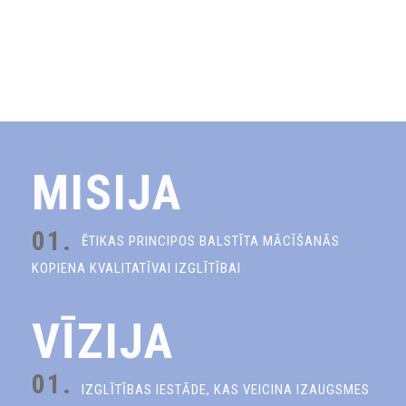
MISIJA
01.
ĒTIKAS PRINCIPOS BALSTĪTA MĀCĪŠANĀS
KOPIENA KVALITATĪVAI IZGLĪTĪBAI
VĪZIJA
01.
IZGLĪTĪBAS IESTĀDE, KAS VEICINA IZAUGSMES