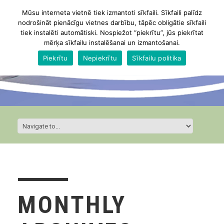
Mūsu interneta vietnē tiek izmantoti sīkfaili. Sīkfaili palīdz
nodrošināt pienācīgu vietnes darbību, tāpēc obligātie sīkfaili
tiek instalēti automātiski. Nospiežot “piekrītu”, jūs piekrītat
mērķa sīkfailu instalēšanai un izmantošanai.
Piekrītu
Nepiekrītu
Sīkfailu politika
MONTHLY