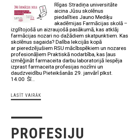
Rīgas Stradiņa universitāte
aicina Jūsu skolēnus
piedalīties Jauno Mediķu
akadēmijas Farmācijas skolā –
izglītojošā un aizraujošā pasākumā, kas atklāj
farmācijas nozari no dažādiem skatpunktiem. Kas
skolēnus sagaida? Dalība lekcijās kopā
ar pieredzējušiem RSU mācībspēkiem un nozares
profesionāļiem Praktiskā nodarbība, kas ļaus
izmēģināt farmaceita darbu laboratorijā Iespēja
izprast farmaceita profesijas nozīmi un
daudzveidību Pieteikšanās 29. janvārī plkst.
14.00 Šī…
LASĪT VAIRĀK
PROFESIJU