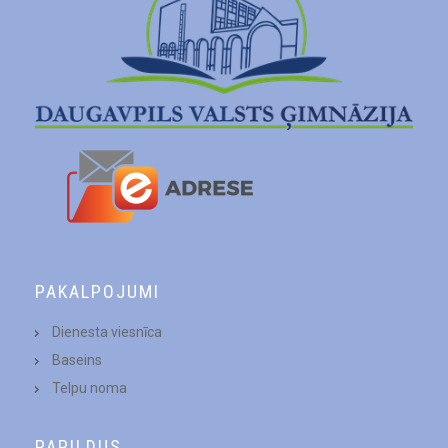
PAKALPOJUMI
Dienesta viesnīca
Baseins
Telpu noma
PAPILDUS