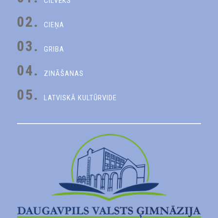
CILVĒKS
02.
CIEŅA
03.
GRIBA
04.
ZINĀŠANAS
05.
LATVISKĀ KULTŪRVIDE