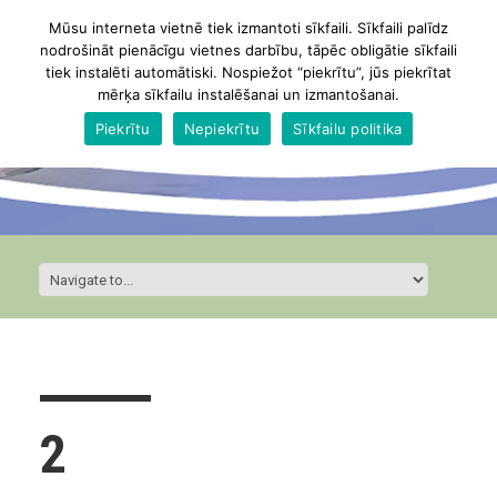
Mūsu interneta vietnē tiek izmantoti sīkfaili. Sīkfaili palīdz
nodrošināt pienācīgu vietnes darbību, tāpēc obligātie sīkfaili
tiek instalēti automātiski. Nospiežot “piekrītu”, jūs piekrītat
mērķa sīkfailu instalēšanai un izmantošanai.
Piekrītu
Nepiekrītu
Sīkfailu politika
2