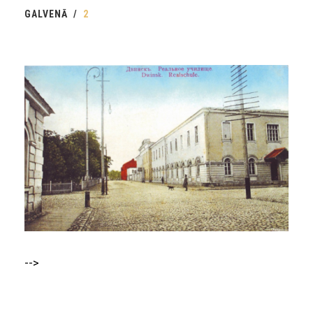
GALVENĀ
2
-->