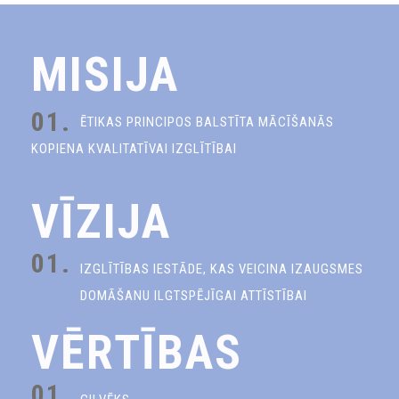
MISIJA
01.
ĒTIKAS PRINCIPOS BALSTĪTA MĀCĪŠANĀS
KOPIENA KVALITATĪVAI IZGLĪTĪBAI
VĪZIJA
01.
IZGLĪTĪBAS IESTĀDE, KAS VEICINA IZAUGSMES
DOMĀŠANU ILGTSPĒJĪGAI ATTĪSTĪBAI
VĒRTĪBAS
01.