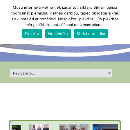
Mūsu interneta vietnē tiek izmantoti sīkfaili. Sīkfaili palīdz
nodrošināt pienācīgu vietnes darbību, tāpēc obligātie sīkfaili
tiek instalēti automātiski. Nospiežot “piekrītu”, jūs piekrītat
mērķa sīkfailu instalēšanai un izmantošanai.
Piekrītu
Nepiekrītu
Sīkfailu politika