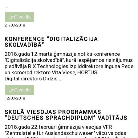
...
Lasīt vairāk
21/03/2018
KONFERENCE “DIGITALIZĀCIJA
SKOLVADĪBĀ”
2018.gada 12.martā ģimnāzijā notika konference
"Digitalizācija skolvadībā", kurā iespējamos risinājumus
piedāvāja RIX Technologies izpilddirektore Inguna Pede
un komercdirektore Vita Viese, HORTUS
Digital direktors Didzis ...
Lasīt vairāk
12/03/2018
SKOLĀ VIESOJAS PROGRAMMAS
“DEUTSCHES SPRACHDIPLOM” VADĪTĀJS
2018.gada 22.februārī ģimnāzijā viesojās VFR
"Zentralstelle für Auslandsschulwesen" vācu valodas