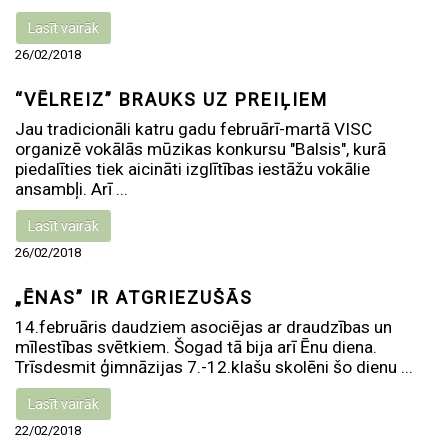
Lasīt vairāk
26/02/2018
“VĒLREIZ” BRAUKS UZ PREIĻIEM
Jau tradicionāli katru gadu februārī-martā VISC
organizē vokālās mūzikas konkursu "Balsis", kurā
piedalīties tiek aicināti izglītības iestāžu vokālie
ansambļi. Arī ...
Lasīt vairāk
26/02/2018
„ĒNAS” IR ATGRIEZUŠĀS
14.februāris daudziem asociējas ar draudzības un
mīlestības svētkiem. Šogad tā bija arī Ēnu diena.
Trīsdesmit ģimnāzijas 7.-12.klašu skolēni šo dienu ...
Lasīt vairāk
22/02/2018