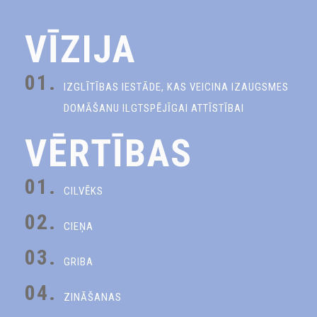
VĪZIJA
01.
IZGLĪTĪBAS IESTĀDE, KAS VEICINA IZAUGSMES
DOMĀŠANU ILGTSPĒJĪGAI ATTĪSTĪBAI
VĒRTĪBAS
01.
CILVĒKS
02.
CIEŅA
03.
GRIBA
04.
ZINĀŠANAS