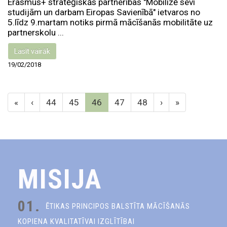
Erasmus+ stratēģiskās partnerības "Mobilizē sevi
studijām un darbam Eiropas Savienībā" ietvaros no
5.līdz 9.martam notiks pirmā mācīšanās mobilitāte uz
partnerskolu ...
Lasīt vairāk
19/02/2018
«
‹
44
45
46
47
48
›
»
MISIJA
01.
ĒTIKAS PRINCIPOS BALSTĪTA MĀCĪŠANĀS
KOPIENA KVALITATĪVAI IZGLĪTĪBAI