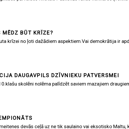
 MĒDZ BŪT KRĪZE?
uta krīzei no ļoti dažādiem aspektiem.Vai demokrātija ir apd
CIJA DAUGAVPILS DZĪVNIEKU PATVERSMEI
10.klašu skolēni nolēma palīdzēt saviem mazajiem draugie
ČEMPIONĀTS
itenes devās ceļā uz ne tik saulaino vai eksotisko Maltu, ka