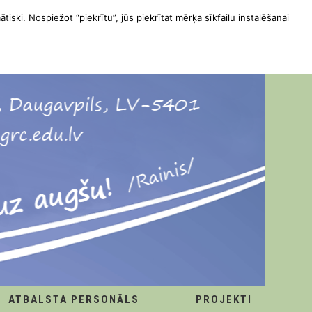
ātiski. Nospiežot “piekrītu”, jūs piekrītat mērķa sīkfailu instalēšanai
ATBALSTA PERSONĀLS
PROJEKTI