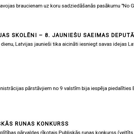
atavojas braucienam uz koru sadziedāšanās pasākumu "No Ga
AS SKOLĒNI – 8. JAUNIEŠU SAEIMAS DEPUTĀ
nu, Latvijas jaunieši tika aicināti iesniegt savas idejas La
nistrācijas pārstāvjiem no 9 valstīm bija iespēja piedalī
ISKĀS RUNAS KONKURSS
zglītības pārvaldes rīkotais Publiskās runas konkurss (veltīts