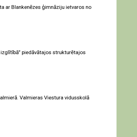
ta ar Blankenēzes ģimnāziju ietvaros no
glītībā” piedāvātajos strukturētajos
 Valmierā. Valmieras Viestura vidusskolā