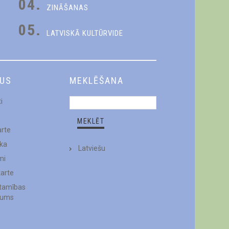
04.
ZINĀŠANAS
05.
LATVISKĀ KULTŪRVIDE
DUS
MEKLĒŠANA
i
arte
ēka
Latviešu
mi
karte
stamības
jums