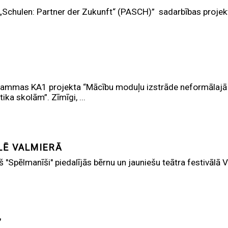
 „Schulen: Partner der Zukunft“ (PASCH)” sadarbības projek
ammas KA1 projekta “Mācību moduļu izstrāde neformālajā iz
ika skolām”. Zīmīgi, ...
LĒ VALMIERĀ
ņš "Spēlmanīši" piedalījās bērnu un jauniešu teātra festivālā
”