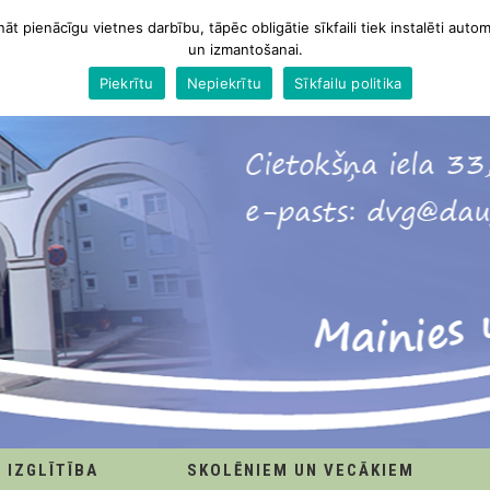
nāt pienācīgu vietnes darbību, tāpēc obligātie sīkfaili tiek instalēti autom
un izmantošanai.
Piekrītu
Nepiekrītu
Sīkfailu politika
IZGLĪTĪBA
SKOLĒNIEM UN VECĀKIEM