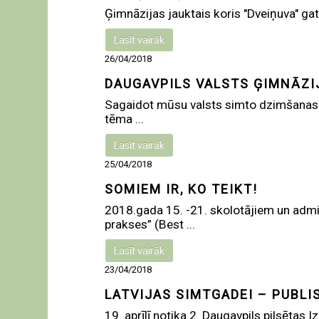
Ģimnāzijas jauktais koris "Dveiņuva" g
Lasīt vairāk
26/04/2018
DAUGAVPILS VALSTS ĢIMNĀZIJ
Sagaidot mūsu valsts simto dzimšanas die
tēma ...
Lasīt vairāk
25/04/2018
SOMIEM IR, KO TEIKT!
2018.gada 15. -21. skolotājiem un admi
prakses” (Best ...
Lasīt vairāk
23/04/2018
LATVIJAS SIMTGADEI – PUBL
19. aprīlī notika 2. Daugavpils pilsētas I