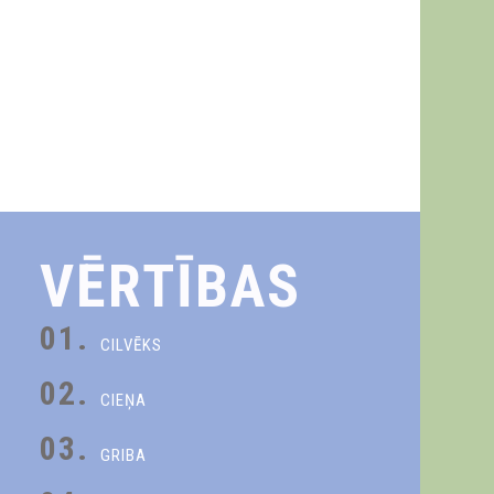
VĒRTĪBAS
01.
CILVĒKS
02.
CIEŅA
03.
GRIBA