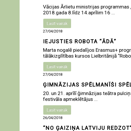
Vācijas Ārlietu ministrijas programmas
2018.gada 8.līdz 14.aprīlim 16 ...
Lasīt vairāk
27/04/2018
IEJUSTIES ROBOTA “ĀDĀ”
Marta nogalē piedalījos Erasmus+ progr
tālākizglītības kursos Lielbritānijā “Robot
Lasīt vairāk
27/04/2018
ĢIMNĀZIJAS SPĒLMANĪŠI SPĒ
20. un 21. aprīlī ģimnāzijas teātra pulci
festivāla apmeklētājus ...
Lasīt vairāk
26/04/2018
“NO ĢAIZIŅA LATVIJU REDZOT