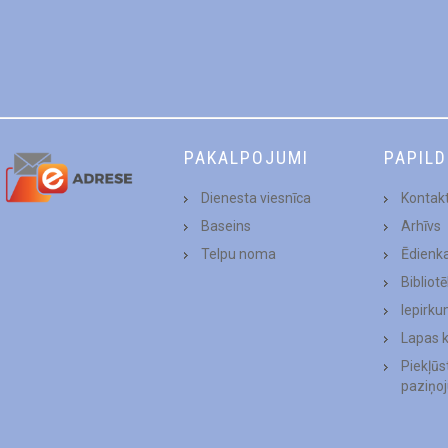
PAKALPOJUMI
PAPIL
Dienesta viesnīca
Kontakt
Baseins
Arhīvs
Telpu noma
Ēdienk
Bibliot
Iepirku
Lapas 
Piekļū
paziņo