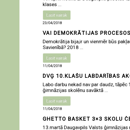
klases ...
Lasīt vairāk
23/04/2018
VAI DEMOKRĀTIJAS PROCESOS
Demokrātija bija,ir un vienmēr būs pakļa
Savienībā? 2018 ...
Lasīt vairāk
11/04/2018
DVĢ 10.KLAŠU LABDARĪBAS AK
Labo darbu nekad nav par daudz, tāpēc 
ģimnāzijas skolēnu savāktā ...
Lasīt vairāk
11/04/2018
GHETTO BASKET 3×3 SKOLU 
13.martā Daugavpils Valsts ģimnāzijas me