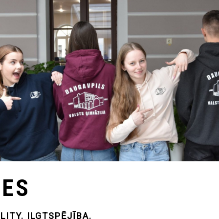
TES
ITY. ILGTSPĒJĪBA.