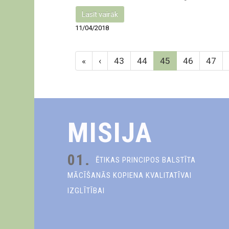
Lasīt vairāk
11/04/2018
«
‹
43
44
45
46
47
MISIJA
01.
ĒTIKAS PRINCIPOS BALSTĪTA
MĀCĪŠANĀS KOPIENA KVALITATĪVAI
IZGLĪTĪBAI