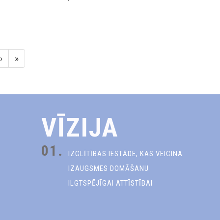
›
»
VĪZIJA
01.
IZGLĪTĪBAS IESTĀDE, KAS VEICINA
IZAUGSMES DOMĀŠANU
ILGTSPĒJĪGAI ATTĪSTĪBAI