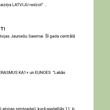
iziņa LATVIJU redzot" ...
TI
tvijas Jauniešu Saeimai. Šī gada centrālā
ties ERASMUS KA1+ un EUNOES “Labās
 Latvijas simtgadei), kurā piedalījās 11. b