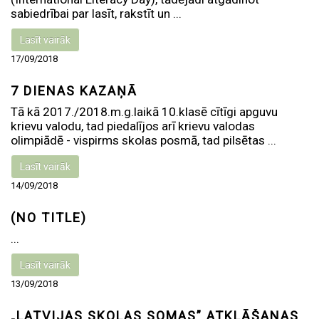
sabiedrībai par lasīt, rakstīt un ...
Lasīt vairāk
17/09/2018
7 DIENAS KAZAŅĀ
Tā kā 2017./2018.m.g.laikā 10.klasē cītīgi apguvu
krievu valodu, tad piedalījos arī krievu valodas
olimpiādē - vispirms skolas posmā, tad pilsētas ...
Lasīt vairāk
14/09/2018
(NO TITLE)
...
Lasīt vairāk
13/09/2018
„LATVIJAS SKOLAS SOMAS” ATKLĀŠANAS