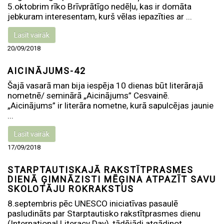
5.oktobrim rīko Brīvprātīgo nedēļu, kas ir domāta
jebkuram interesentam, kurš vēlas iepazīties ar ...
Lasīt vairāk
20/09/2018
AICINĀJUMS-42
Šajā vasarā man bija iespēja 10 dienas būt literārajā
nometnē/ seminārā „Aicinājums” Cesvainē.
„Aicinājums” ir literāra nometne, kurā sapulcējas jaunie
...
Lasīt vairāk
17/09/2018
STARPTAUTISKAJĀ RAKSTĪTPRASMES
DIENĀ ĢIMNĀZISTI MĒĢINA ATPAZĪT SAVU
SKOLOTĀJU ROKRAKSTUS
8.septembris pēc UNESCO iniciatīvas pasaulē
pasludināts par Starptautisko rakstītprasmes dienu
(International Literacy Day), tādējādi atgādinot