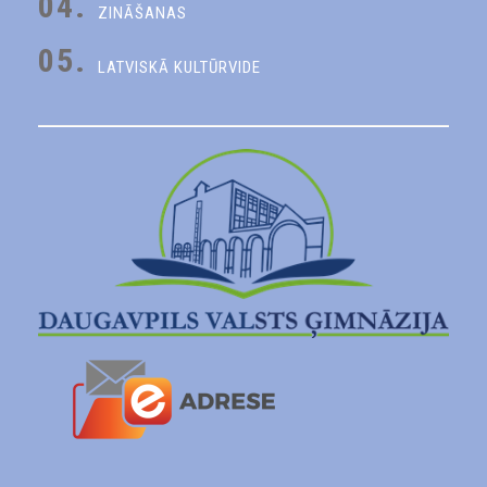
04.
ZINĀŠANAS
05.
LATVISKĀ KULTŪRVIDE