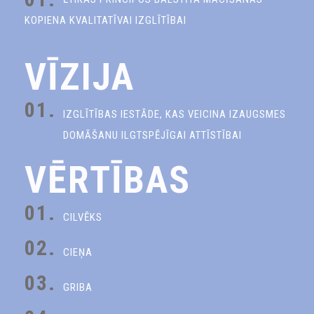
KOPIENA KVALITATĪVAI IZGLĪTĪBAI
VĪZIJA
01.
IZGLĪTĪBAS IESTĀDE, KAS VEICINA IZAUGSMES
DOMĀŠANU ILGTSPĒJĪGAI ATTĪSTĪBAI
VĒRTĪBAS
01.
CILVĒKS
02.
CIEŅA
03.
GRIBA