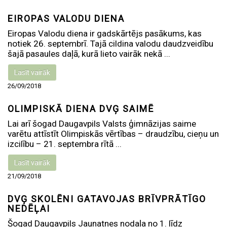
EIROPAS VALODU DIENA
Eiropas Valodu diena ir gadskārtējs pasākums, kas
notiek 26. septembrī. Tajā cildina valodu daudzveidību
šajā pasaules daļā, kurā lieto vairāk nekā ...
Lasīt vairāk
26/09/2018
OLIMPISKĀ DIENA DVĢ SAIMĒ
Lai arī šogad Daugavpils Valsts ģimnāzijas saime
varētu attīstīt Olimpiskās vērtības – draudzību, cieņu un
izcilību – 21. septembra rītā ...
Lasīt vairāk
21/09/2018
DVĢ SKOLĒNI GATAVOJAS BRĪVPRĀTĪGO
NEDĒĻAI
Šogad Daugavpils Jaunatnes nodaļa no 1. līdz