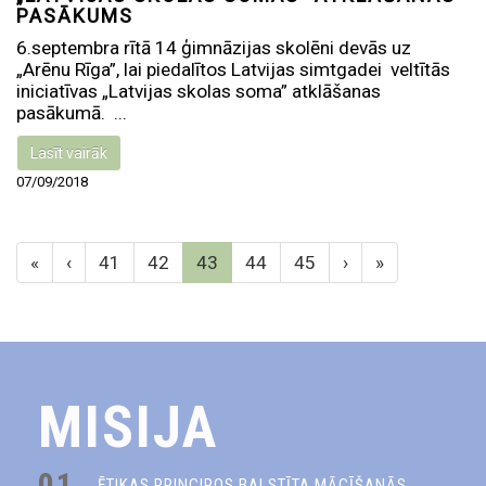
PASĀKUMS
6.septembra rītā 14 ģimnāzijas skolēni devās uz
„Arēnu Rīga”, lai piedalītos Latvijas simtgadei veltītās
iniciatīvas „Latvijas skolas soma” atklāšanas
pasākumā. ...
Lasīt vairāk
07/09/2018
«
‹
41
42
43
44
45
›
»
MISIJA
01.
ĒTIKAS PRINCIPOS BALSTĪTA MĀCĪŠANĀS