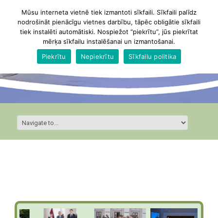
Mūsu interneta vietnē tiek izmantoti sīkfaili. Sīkfaili palīdz
nodrošināt pienācīgu vietnes darbību, tāpēc obligātie sīkfaili
tiek instalēti automātiski. Nospiežot “piekrītu”, jūs piekrītat
mērķa sīkfailu instalēšanai un izmantošanai.
Piekrītu
Nepiekrītu
Sīkfailu politika