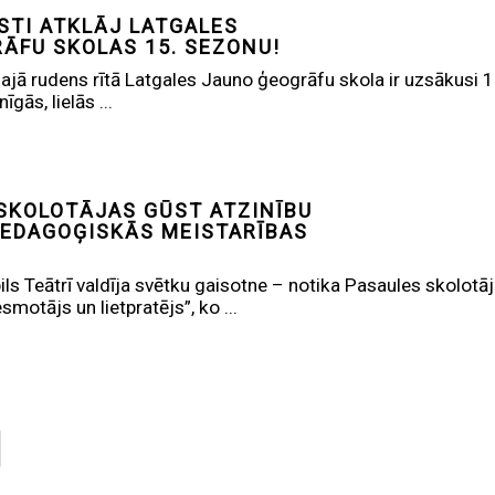
STI ATKLĀJ LATGALES
ĀFU SKOLAS 15. SEZONU!
najā rudens rītā Latgales Jauno ģeogrāfu skola ir uzsākusi 1
gās, lielās ...
SKOLOTĀJAS GŪST ATZINĪBU
EDAGOĢISKĀS MEISTARĪBAS
ls Teātrī valdīja svētku gaisotne – notika Pasaules skolotāj
smotājs un lietpratējs”, ko ...