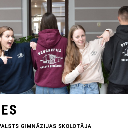
TES
VALSTS ĢIMNĀZIJAS SKOLOTĀJA