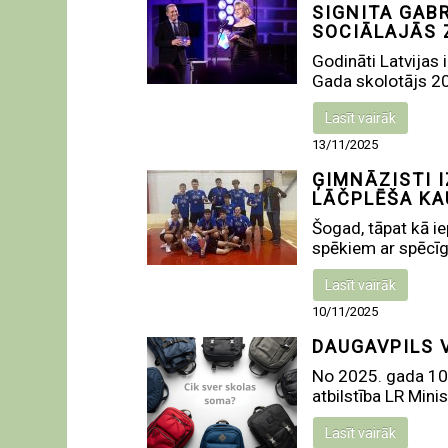
SIGNITA GAB
SOCIĀLAJĀS 
Godināti Latvijas 
Gada skolotājs 202
Lasīt vairāk
13/11/2025
ĢIMNĀZISTI I
LĀČPLĒŠA KA
Šogad, tāpat kā i
spēkiem ar spēcī
Lasīt vairāk
10/11/2025
DAUGAVPILS 
No 2025. gada 10.
atbilstība LR Minist
Lasīt vairāk