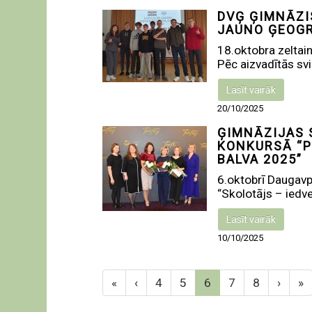
DVĢ ĢIMNĀZI
JAUNO ĢEOGR
18.oktobra zeltai
Pēc aizvadītās svinī
Lasīt vairāk
20/10/2025
ĢIMNĀZIJAS 
KONKURSĀ “P
BALVA 2025”
6.oktobrī Daugavpi
“Skolotājs – iedve
Lasīt vairāk
10/10/2025
«
‹
4
5
6
7
8
›
»