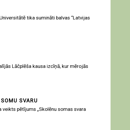
niversitātē tika sumināti balvas “Latvijas
alījās Lāčplēša kausa izcīņā, kur mērojās
 SOMU SVARU
ka veikts pētījums „Skolēnu somas svara