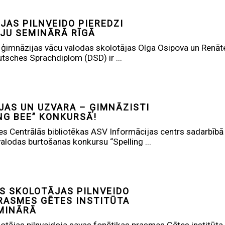
JAS PILNVEIDO PIEREDZI
JU SEMINĀRĀ RĪGĀ
 ģimnāzijas vācu valodas skolotājas Olga Osipova un Renāt
tsches Sprachdiplom (DSD) ir ...
IJAS UN UZVARA – ĢIMNĀZISTI
ING BEE” KONKURSĀ!
es Centrālās bibliotēkas ASV Informācijas centrs sadarbībā a
alodas burtošanas konkursu “Spelling ...
S SKOLOTĀJAS PILNVEIDO
RASMES GĒTES INSTITŪTA
MINĀRĀ