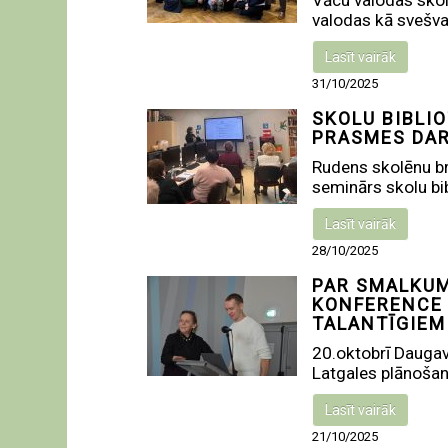
Vācu valodas skol
valodas kā svešva
Lasīt vairāk
31/10/2025
SKOLU BIBLI
PRASMES DARB
Rudens skolēnu brī
seminārs skolu bib
Lasīt vairāk
28/10/2025
PAR SMALKUM
KONFERENCE 
TALANTĪGIEM
20.oktobrī Daugav
Latgales plānošan
Lasīt vairāk
21/10/2025