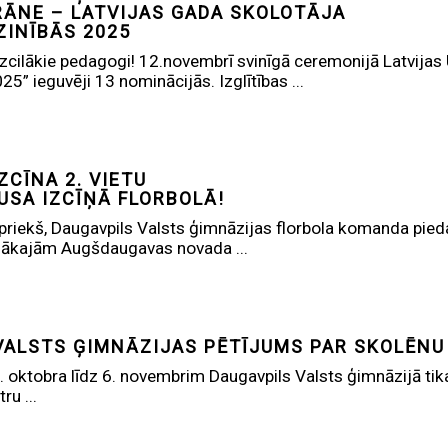
RĀNE – LATVIJAS GADA SKOLOTĀJA
ZINĪBĀS 2025
izcilākie pedagogi! 12.novembrī svinīgā ceremonijā Latvijas U
5” ieguvēji 13 nominācijās. Izglītības ...
ZCĪNA 2. VIETU
USA IZCĪŅĀ FLORBOLĀ!
epriekš, Daugavpils Valsts ģimnāzijas florbola komanda pied
gākajām Augšdaugavas novada ...
VALSTS ĢIMNĀZIJAS PĒTĪJUMS PAR SKOLĒNU
 oktobra līdz 6. novembrim Daugavpils Valsts ģimnāzijā ti
ru ...