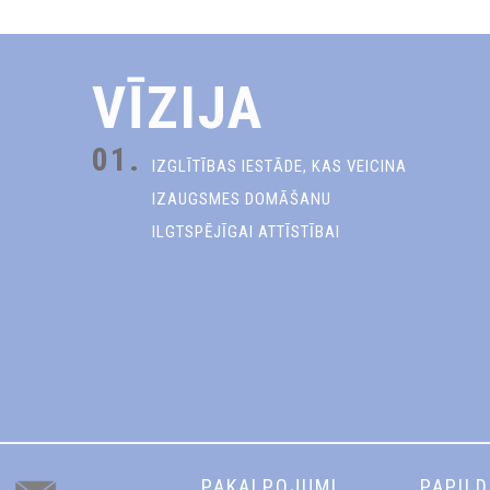
VĪZIJA
01.
IZGLĪTĪBAS IESTĀDE, KAS VEICINA
IZAUGSMES DOMĀŠANU
ILGTSPĒJĪGAI ATTĪSTĪBAI
PAKALPOJUMI
PAPIL