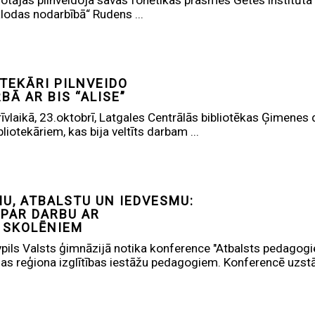
otājas pilnveidoja savas fonētikas prasmes Gētes institūta 
lodas nodarbībā“ Rudens ...
OTEKĀRI PILNVEIDO
Ā AR BIS “ALISE”
vlaikā, 23.oktobrī, Latgales Centrālās bibliotēkas Ģimenes d
liotekāriem, kas bija veltīts darbam ...
U, ATBALSTU UN IEDVESMU:
PAR DARBU AR
 SKOLĒNIEM
pils Valsts ģimnāzijā notika konference "Atbalsts pedagogi
as reģiona izglītības iestāžu pedagogiem. Konferencē uzstāj