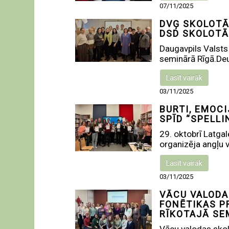
07/11/2025
DVĢ SKOLOTĀ
DSD SKOLOTĀ
Daugavpils Valsts
seminārā Rīgā.Deu
Lasīt vairāk
03/11/2025
BURTI, EMOC
SPĪD “SPELL
29. oktobrī Latgal
organizēja angļu v
Lasīt vairāk
03/11/2025
VĀCU VALODA
FONĒTIKAS P
RĪKOTAJĀ SE