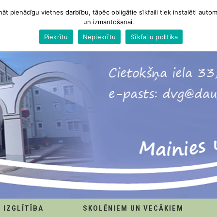
nāt pienācīgu vietnes darbību, tāpēc obligātie sīkfaili tiek instalēti autom
un izmantošanai.
Piekrītu
Nepiekrītu
Sīkfailu politika
IZGLĪTĪBA
SKOLĒNIEM UN VECĀKIEM