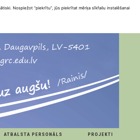
ātiski. Nospiežot “piekrītu”, jūs piekrītat mērķa sīkfailu instalēšanai
ATBALSTA PERSONĀLS
PROJEKTI