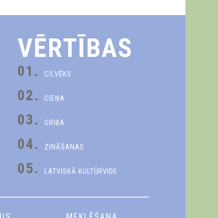
VĒRTĪBAS
01.
CILVĒKS
02.
CIEŅA
03.
GRIBA
04.
ZINĀŠANAS
05.
LATVISKĀ KULTŪRVIDE
DUS
MEKLĒŠANA