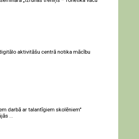
seminārā „Izrunas treniņš – fonētika vācu
igitālo aktivitāšu centrā notika mācību
em darbā ar talantīgiem skolēniem"
ās ...