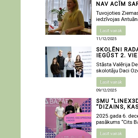
NAV ACĪM SA
Tuvojoties Ziemas
iedzīvojas Antuāna
Lasīt vairāk
11/12/2025
SKOLĒNI RAD
IEGŪST 2. VI
Stāsta Valērija De
skolotāju Daci Oze
Lasīt vairāk
09/12/2025
SMU “LINEX3
“DIZAINS, KA
2025.gada 6. dec
pasākums “Cits Ba
Lasīt vairāk