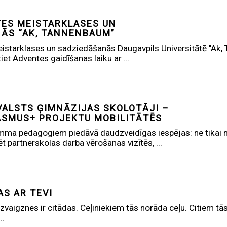
ES MEISTARKLASES UN
ĀS “AK, TANNENBAUM”
starklases un sadziedāšanās Daugavpils Universitātē "Ak,
et Adventes gaidīšanas laiku ar ...
VALSTS ĢIMNĀZIJAS SKOLOTĀJI –
ASMUS+ PROJEKTU MOBILITĀTĒS
a pedagogiem piedāvā daudzveidīgas iespējas: ne tikai mā
 partnerskolas darba vērošanas vizītēs, ...
AS AR TEVI
vaigznes ir citādas. Ceļiniekiem tās norāda ceļu. Citiem tās
..