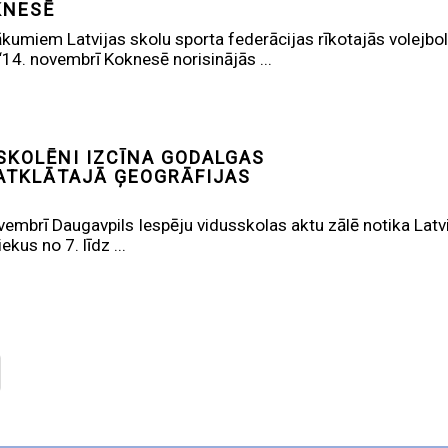
KNESĒ
kumiem Latvijas skolu sporta federācijas rīkotajās volejbol
14. novembrī Koknesē norisinājās ...
SKOLĒNI IZCĪNA GODALGAS
.ATKLĀTAJĀ ĢEOGRĀFIJAS
embrī Daugavpils Iespēju vidusskolas aktu zālē notika Latvi
ekus no 7. līdz ...