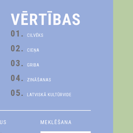
VĒRTĪBAS
01.
CILVĒKS
02.
CIEŅA
03.
GRIBA
04.
ZINĀŠANAS
05.
LATVISKĀ KULTŪRVIDE
DUS
MEKLĒŠANA