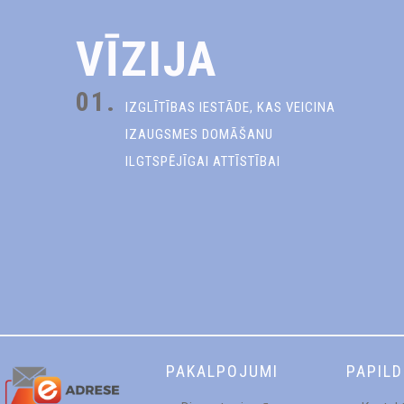
VĪZIJA
01.
IZGLĪTĪBAS IESTĀDE, KAS VEICINA
IZAUGSMES DOMĀŠANU
ILGTSPĒJĪGAI ATTĪSTĪBAI
PAKALPOJUMI
PAPIL