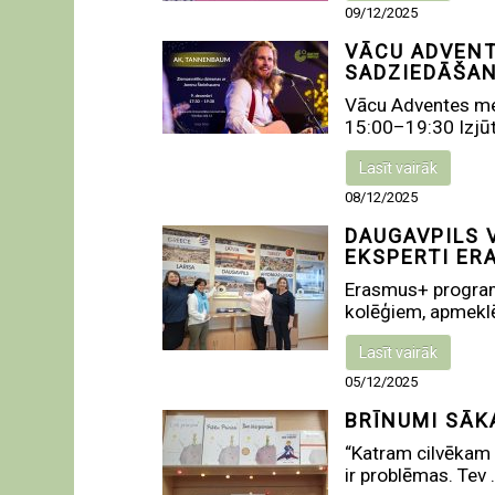
09/12/2025
VĀCU ADVENT
SADZIEDĀŠAN
Vācu Adventes mei
15:00–19:30 Izjūti
Lasīt vairāk
08/12/2025
DAUGAVPILS 
EKSPERTI ER
Erasmus+ programm
kolēģiem, apmeklēt
Lasīt vairāk
05/12/2025
BRĪNUMI SĀK
“Katram cilvēkam z
ir problēmas. Tev .