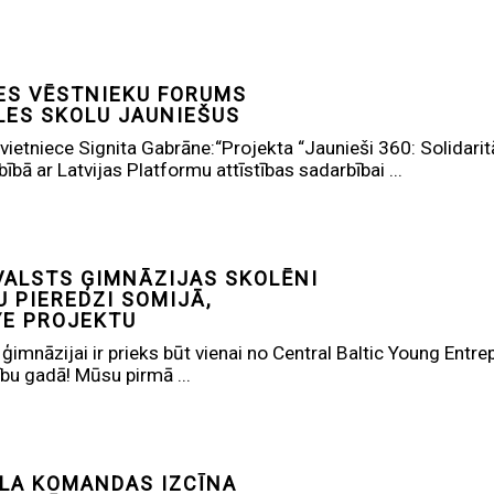
ES VĒSTNIEKU FORUMS
LES SKOLU JAUNIEŠUS
vietniece Signita Gabrāne:“Projekta “Jaunieši 360: Solidaritā
bā ar Latvijas Platformu attīstības sadarbībai ...
VALSTS ĢIMNĀZIJAS SKOLĒNI
 PIEREDZI SOMIJĀ,
YE PROJEKTU
ģimnāzijai ir prieks būt vienai no Central Baltic Young Ent
u gadā! Mūsu pirmā ...
LA KOMANDAS IZCĪNA