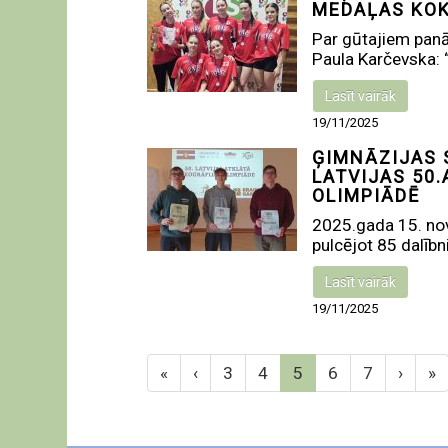
MEDAĻAS KO
Par gūtajiem panā
Paula Karčevska: “
Lasīt vairāk
19/11/2025
ĢIMNĀZIJAS 
LATVIJAS 50
OLIMPIĀDĒ
2025.gada 15. nov
pulcējot 85 dalībni
Lasīt vairāk
19/11/2025
«
‹
3
4
5
6
7
›
»