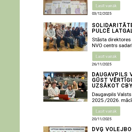
Lasīt vairāk
03/12/2025
SOLIDARITĀT
PULCĒ LATGA
Stāsta direktores 
NVO centrs sadarbī
Lasīt vairāk
26/11/2025
DAUGAVPILS 
GŪST VĒRTĪGU
UZSĀKOT CB
Daugavpils Valsts 
2025./2026. mācīb
Lasīt vairāk
20/11/2025
DVĢ VOLEJBO