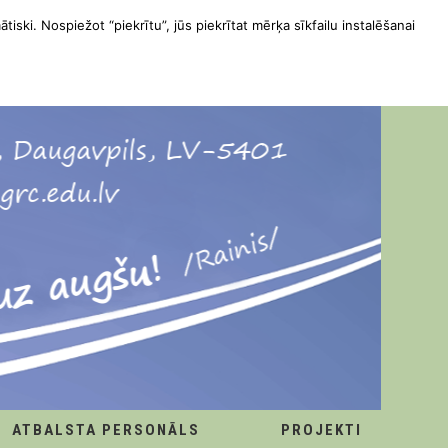
ātiski. Nospiežot “piekrītu”, jūs piekrītat mērķa sīkfailu instalēšanai
ATBALSTA PERSONĀLS
PROJEKTI