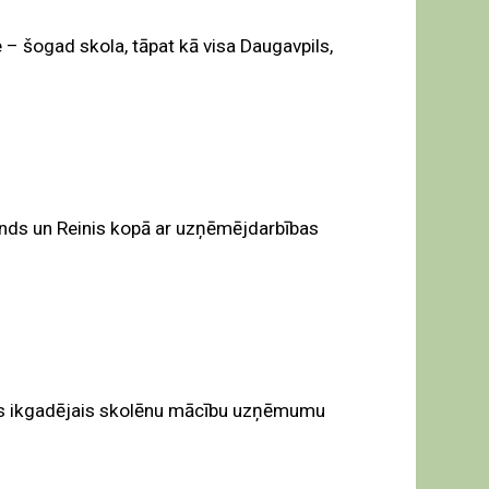
– šogad skola, tāpat kā visa Daugavpils,
olands un Reinis kopā ar uzņēmējdarbības
jās ikgadējais skolēnu mācību uzņēmumu