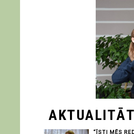
AKTUALITĀ
“ĪSTI MĒS RE