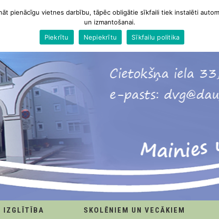
nāt pienācīgu vietnes darbību, tāpēc obligātie sīkfaili tiek instalēti autom
un izmantošanai.
Piekrītu
Nepiekrītu
Sīkfailu politika
IZGLĪTĪBA
SKOLĒNIEM UN VECĀKIEM