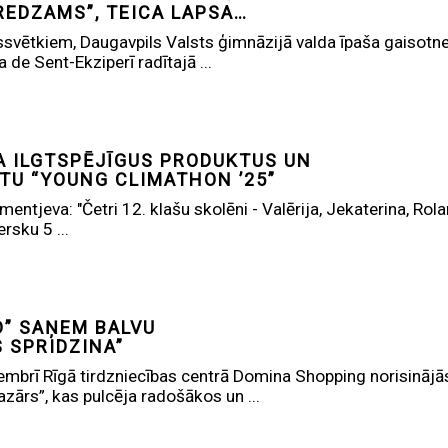
REDZAMS”, TEICA LAPSA…
svētkiem, Daugavpils Valsts ģimnāzijā valda īpaša gaisotne 
 de Sent-Ekziperī radītajā ...
A ILGTSPĒJĪGUS PRODUKTUS UN
ETU “YOUNG CLIMATHON ’25”
mentjeva: "Četri 12. klašu skolēni - Valērija, Jekaterina, R
rsku 5 ...
D” SAŅEM BALVU
S SPRIDZINA”
embrī Rīgā tirdzniecības centrā Domina Shopping norisinā
zārs”, kas pulcēja radošākos un ...