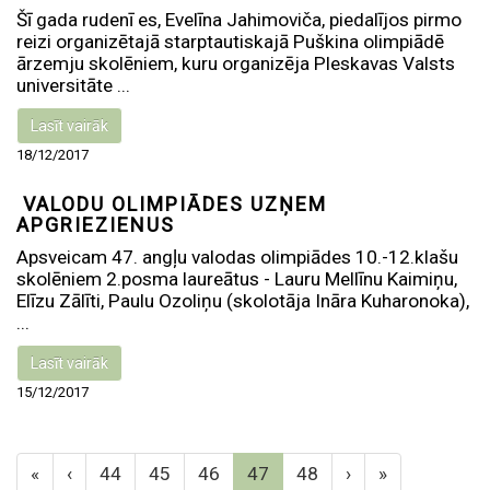
Šī gada rudenī es, Evelīna Jahimoviča, piedalījos pirmo
reizi organizētajā starptautiskajā Puškina olimpiādē
ārzemju skolēniem, kuru organizēja Pleskavas Valsts
universitāte ...
Lasīt vairāk
18/12/2017
VALODU OLIMPIĀDES UZŅEM
APGRIEZIENUS
Apsveicam 47. angļu valodas olimpiādes 10.-12.klašu
skolēniem 2.posma laureātus - Lauru Mellīnu Kaimiņu,
Elīzu Zālīti, Paulu Ozoliņu (skolotāja Ināra Kuharonoka),
...
Lasīt vairāk
15/12/2017
«
‹
44
45
46
47
48
›
»