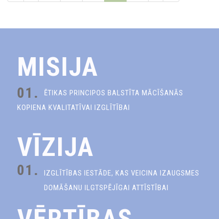
MISIJA
01.
ĒTIKAS PRINCIPOS BALSTĪTA MĀCĪŠANĀS
KOPIENA KVALITATĪVAI IZGLĪTĪBAI
VĪZIJA
01.
IZGLĪTĪBAS IESTĀDE, KAS VEICINA IZAUGSMES
DOMĀŠANU ILGTSPĒJĪGAI ATTĪSTĪBAI
VĒRTĪBAS