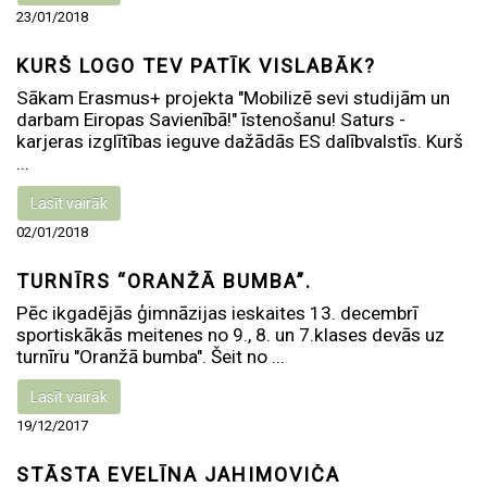
23/01/2018
KURŠ LOGO TEV PATĪK VISLABĀK?
Sākam Erasmus+ projekta "Mobilizē sevi studijām un
darbam Eiropas Savienībā!" īstenošanu! Saturs -
karjeras izglītības ieguve dažādās ES dalībvalstīs. Kurš
...
Lasīt vairāk
02/01/2018
TURNĪRS “ORANŽĀ BUMBA”.
Pēc ikgadējās ģimnāzijas ieskaites 13. decembrī
sportiskākās meitenes no 9., 8. un 7.klases devās uz
turnīru "Oranžā bumba". Šeit no ...
Lasīt vairāk
19/12/2017
STĀSTA EVELĪNA JAHIMOVIČA