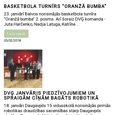
BASKETBOLA TURNĪRS “ORANŽĀ BUMBA”
23. janvārī Balvos norisinājās basketbola turnīra
“Oranžā bumba” 2. posms. Arī šoreiz DVĢ komanda -
Juta Harčenko, Nadja Latuga, Katrīne ...
Lasīt vairāk
05/02/2018
DVĢ JANVĀRIS PIEDZĪVOJUMIEM UN
SPRAIGĀM CĪŅĀM BAGĀTS ROBOTIKĀ
18. janvāri Daugavpils 15.vidusskolā norisinājās pirmās
robotikas draudzības sacensības starp Daugavpils