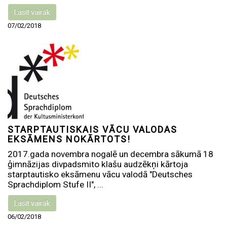
Lasīt vairāk
07/02/2018
STARPTAUTISKAIS VĀCU VALODAS
EKSĀMENS NOKĀRTOTS!
2017.gada novembra nogalē un decembra sākumā 18
ģimnāzijas divpadsmito klašu audzēkņi kārtoja
starptautisko eksāmenu vācu valodā "Deutsches
Sprachdiplom Stufe II", ...
Lasīt vairāk
06/02/2018