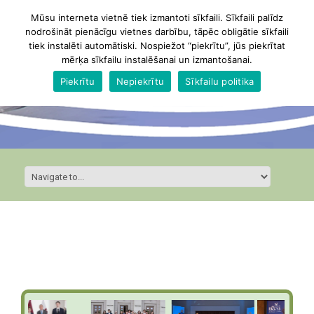
Mūsu interneta vietnē tiek izmantoti sīkfaili. Sīkfaili palīdz
nodrošināt pienācīgu vietnes darbību, tāpēc obligātie sīkfaili
tiek instalēti automātiski. Nospiežot “piekrītu”, jūs piekrītat
mērķa sīkfailu instalēšanai un izmantošanai.
Piekrītu
Nepiekrītu
Sīkfailu politika