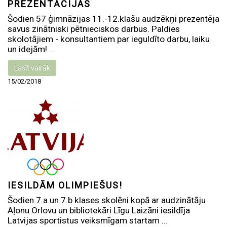
PREZENTĀCIJAS
Šodien 57 ģimnāzijas 11.-12.klašu audzēkņi prezentēja
savus zinātniski pētnieciskos darbus. Paldies
skolotājiem - konsultantiem par ieguldīto darbu, laiku
un idejām! ...
Lasīt vairāk
15/02/2018
IESILDĀM OLIMPIEŠUS!
Šodien 7.a un 7.b klases skolēni kopā ar audzinātāju
Aļonu Orlovu un bibliotekāri Līgu Laizāni iesildīja
Latvijas sportistus veiksmīgam startam ...