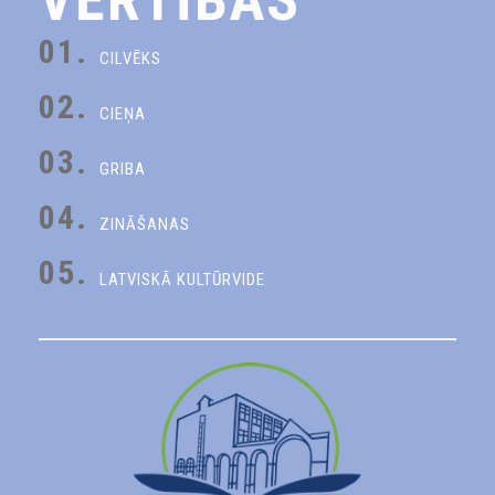
01.
CILVĒKS
02.
CIEŅA
03.
GRIBA
04.
ZINĀŠANAS
05.
LATVISKĀ KULTŪRVIDE