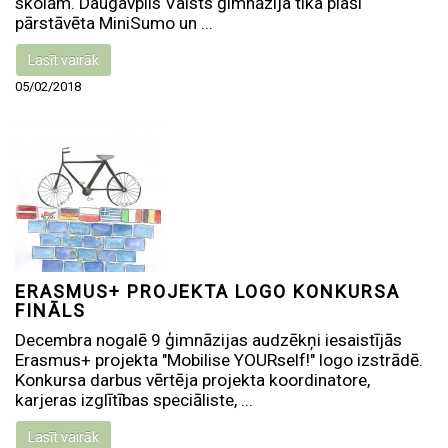
skolām. Daugavpils Valsts ģimnāzija tika plaši
pārstāvēta MiniSumo un ...
Lasīt vairāk
05/02/2018
ERASMUS+ PROJEKTA LOGO KONKURSA
FINĀLS
Decembra nogalē 9 ģimnāzijas audzēkņi iesaistījās
Erasmus+ projekta "Mobilise YOURself!" logo izstrādē.
Konkursa darbus vērtēja projekta koordinatore,
karjeras izglītības speciāliste, ...
Lasīt vairāk