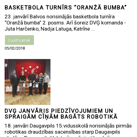
BASKETBOLA TURNĪRS “ORANŽĀ BUMBA”
23. janvārī Balvos norisinājās basketbola turnīra
“Oranžā bumba” 2. posms. Arī šoreiz DVĢ komanda -
Juta Harčenko, Nadja Latuga, Katrīne ...
Lasīt vairāk
05/02/2018
DVĢ JANVĀRIS PIEDZĪVOJUMIEM UN
SPRAIGĀM CĪŅĀM BAGĀTS ROBOTIKĀ
18. janvāri Daugavpils 15.vidusskolā norisinājās pirmās
robotikas draudzības sacensības starp Daugavpils