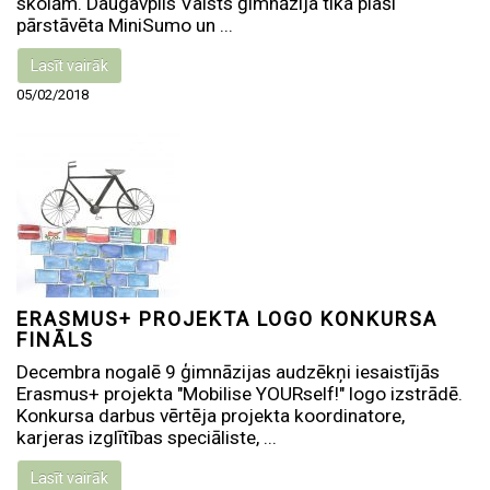
skolām. Daugavpils Valsts ģimnāzija tika plaši
pārstāvēta MiniSumo un ...
Lasīt vairāk
05/02/2018
ERASMUS+ PROJEKTA LOGO KONKURSA
FINĀLS
Decembra nogalē 9 ģimnāzijas audzēkņi iesaistījās
Erasmus+ projekta "Mobilise YOURself!" logo izstrādē.
Konkursa darbus vērtēja projekta koordinatore,
karjeras izglītības speciāliste, ...
Lasīt vairāk