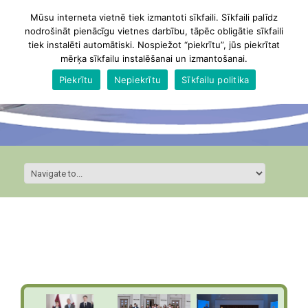
Mūsu interneta vietnē tiek izmantoti sīkfaili. Sīkfaili palīdz
nodrošināt pienācīgu vietnes darbību, tāpēc obligātie sīkfaili
tiek instalēti automātiski. Nospiežot “piekrītu”, jūs piekrītat
mērķa sīkfailu instalēšanai un izmantošanai.
Piekrītu
Nepiekrītu
Sīkfailu politika