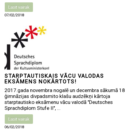
Lasīt vairāk
07/02/2018
STARPTAUTISKAIS VĀCU VALODAS
EKSĀMENS NOKĀRTOTS!
2017.gada novembra nogalē un decembra sākumā 18
ģimnāzijas divpadsmito klašu audzēkņi kārtoja
starptautisko eksāmenu vācu valodā "Deutsches
Sprachdiplom Stufe II", ...
Lasīt vairāk
06/02/2018