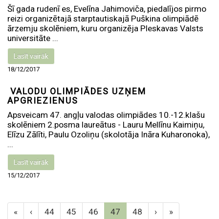
Šī gada rudenī es, Evelīna Jahimoviča, piedalījos pirmo
reizi organizētajā starptautiskajā Puškina olimpiādē
ārzemju skolēniem, kuru organizēja Pleskavas Valsts
universitāte ...
Lasīt vairāk
18/12/2017
VALODU OLIMPIĀDES UZŅEM
APGRIEZIENUS
Apsveicam 47. angļu valodas olimpiādes 10.-12.klašu
skolēniem 2.posma laureātus - Lauru Mellīnu Kaimiņu,
Elīzu Zālīti, Paulu Ozoliņu (skolotāja Ināra Kuharonoka),
...
Lasīt vairāk
15/12/2017
«
‹
44
45
46
47
48
›
»