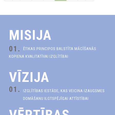
MISIJA
01.
ĒTIKAS PRINCIPOS BALSTĪTA MĀCĪŠANĀS
KOPIENA KVALITATĪVAI IZGLĪTĪBAI
VĪZIJA
01.
IZGLĪTĪBAS IESTĀDE, KAS VEICINA IZAUGSMES
DOMĀŠANU ILGTSPĒJĪGAI ATTĪSTĪBAI
VĒRTĪBAS