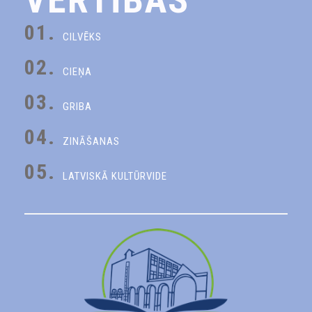
01.
CILVĒKS
02.
CIEŅA
03.
GRIBA
04.
ZINĀŠANAS
05.
LATVISKĀ KULTŪRVIDE