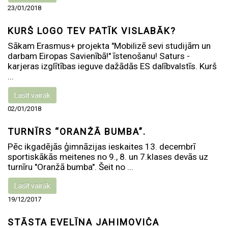
23/01/2018
KURŠ LOGO TEV PATĪK VISLABĀK?
Sākam Erasmus+ projekta "Mobilizē sevi studijām un
darbam Eiropas Savienībā!" īstenošanu! Saturs -
karjeras izglītības ieguve dažādās ES dalībvalstīs. Kurš
...
Lasīt vairāk
02/01/2018
TURNĪRS “ORANŽĀ BUMBA”.
Pēc ikgadējās ģimnāzijas ieskaites 13. decembrī
sportiskākās meitenes no 9., 8. un 7.klases devās uz
turnīru "Oranžā bumba". Šeit no ...
Lasīt vairāk
19/12/2017
STĀSTA EVELĪNA JAHIMOVIČA