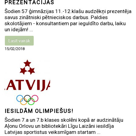
PREZENTĀCIJAS
Šodien 57 ģimnāzijas 11.-12.klašu audzēkņi prezentēja
savus zinātniski pētnieciskos darbus. Paldies
skolotājiem - konsultantiem par ieguldīto darbu, laiku
un idejām! ...
Lasīt vairāk
15/02/2018
IESILDĀM OLIMPIEŠUS!
Šodien 7.a un 7.b klases skolēni kopā ar audzinātāju
Aļonu Orlovu un bibliotekāri Līgu Laizāni iesildīja
Latvijas sportistus veiksmīgam startam ...