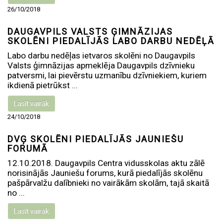
26/10/2018
DAUGAVPILS VALSTS ĢIMNĀZIJAS
SKOLĒNI PIEDALĪJĀS LABO DARBU NEDĒĻĀ
Labo darbu nedēļas ietvaros skolēni no Daugavpils
Valsts ģimnāzijas apmeklēja Daugavpils dzīvnieku
patversmi, lai pievērstu uzmanību dzīvniekiem, kuriem
ikdienā pietrūkst ...
Lasīt vairāk
24/10/2018
DVĢ SKOLĒNI PIEDALĪJĀS JAUNIEŠU
FORUMĀ
12.10.2018. Daugavpils Centra vidusskolas aktu zālē
norisinājās Jauniešu forums, kurā piedalījās skolēnu
pašpārvalžu dalībnieki no vairākām skolām, tajā skaitā
no ...
Lasīt vairāk