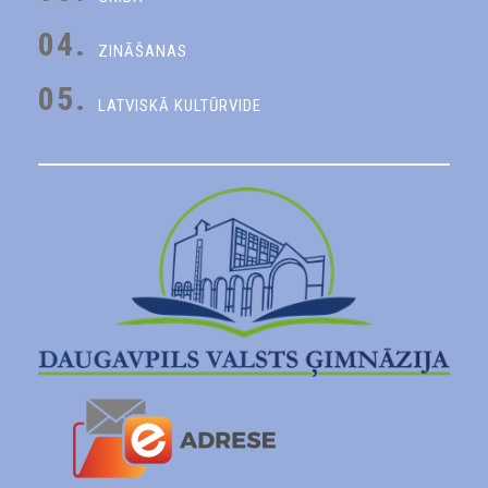
04.
ZINĀŠANAS
05.
LATVISKĀ KULTŪRVIDE