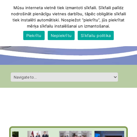
Mūsu interneta vietnē tiek izmantoti sīkfaili. Sīkfaili palīdz
nodrošināt pienācīgu vietnes darbību, tāpēc obligātie sīkfaili
tiek instalēti automātiski. Nospiežot “piekrītu”, jūs piekrītat
mērķa sīkfailu instalēšanai un izmantošanai.
Piekrītu
Nepiekrītu
Sīkfailu politika