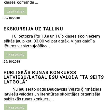
klases komanda ...
Lasīt vairāk
29/10/2018
EKSKURSIJA UZ TALLINU
10. oktobra rīts 10.a un 10.b klases skolniekiem
sākās jau plkst. 03.00 vai pat agrāk. Viņus gaidīja
lērums visaizraujošāko ...
Lasīt vairāk
29/10/2018
PUBLISKĀS RUNAS KONKURSS
LATVIEŠU/LATGALIEŠU VALODĀ “TAISEITS
LATGOLĀ”
Nu jau sesto gadu Daugavpils Valsts ģimnāzijas
latviešu valodas un literatūras skolotājas organizēja
publiskās runas konkursu ...
Lasīt vairāk