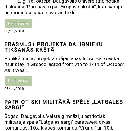
Š. g. 16. oktobrī Daugavpils Universitātē notika
diskusija “Parunāsim par Eiropas nākotni”, kuru vadīja
un mudināja paust savu viedokli ...
Lasīt vairāk
06/11/2018
ERASMUS+ PROJEKTA DALĪBNIEKU
TIKŠANĀS KRĒTĀ
Publikācija no projekta mājaslapas Inese Barkovska:
"Our stay in Greece lasted from 7th to 14th of October.
As it was ...
Lasīt vairāk
05/11/2018
PATRIOTISKI MILITĀRĀ SPĒLE „LATGALES
SARGI”
Šogad Daugavpils Valsts ģimnāziju patriotiski
militārajā spēlē "Latgales sargi" pārstāvēja divas
komandas: 10.a klases komanda "Vikingi" un 10.b