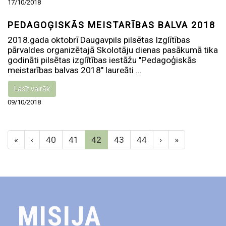
17/10/2018
PEDAGOĢISKĀS MEISTARĪBAS BALVA 2018
2018.gada oktobrī Daugavpils pilsētas Izglītības
pārvaldes organizētajā Skolotāju dienas pasākumā tika
godināti pilsētas izglītības iestāžu "Pedagoģiskās
meistarības balvas 2018" laureāti ...
Lasīt vairāk
09/10/2018
«
‹
40
41
42
43
44
›
»
MISIJA