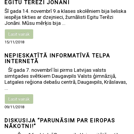
EGITU TERĒZI JONĀNI
Šī gada 14. novembrī 9.a klases skolēniem bija lieliska
iespēja tikties ar dzejnieci, žurnālisti Egitu Terēzi
Jonāni. Mūsu mērķis bija ...
Lasīt vairāk
15/11/2018
NEPIESKATĪTĀ INFORMATĪVĀ TELPA
INTERNETĀ
Šī gada 7. novembrī īsi pirms Latvijas valsts
simtgades svētkiem Daugavpils Valsts ģimnāzijā,
Latgales reģiona debašu centrā, Daugavpils, Krāslavas,
...
Lasīt vairāk
09/11/2018
DISKUSIJA “PARUNĀSIM PAR EIROPAS
NĀKOTNI!”