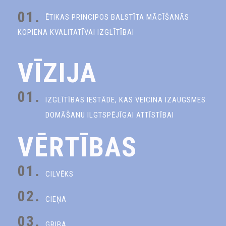
01.
ĒTIKAS PRINCIPOS BALSTĪTA MĀCĪŠANĀS
KOPIENA KVALITATĪVAI IZGLĪTĪBAI
VĪZIJA
01.
IZGLĪTĪBAS IESTĀDE, KAS VEICINA IZAUGSMES
DOMĀŠANU ILGTSPĒJĪGAI ATTĪSTĪBAI
VĒRTĪBAS
01.
CILVĒKS
02.
CIEŅA
03.
GRIBA