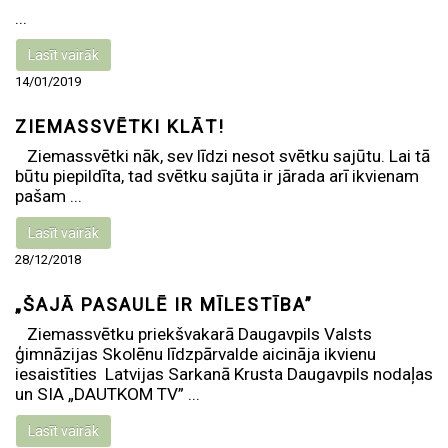
...
Lasīt vairāk
14/01/2019
ZIEMASSVĒTKI KLĀT!
Ziemassvētki nāk, sev līdzi nesot svētku sajūtu. Lai tā
būtu piepildīta, tad svētku sajūta ir jārada arī ikvienam
pašam ...
Lasīt vairāk
28/12/2018
„ŠAJĀ PASAULĒ IR MĪLESTĪBA”
Ziemassvētku priekšvakarā Daugavpils Valsts
ģimnāzijas Skolēnu līdzpārvalde aicināja ikvienu
iesaistīties Latvijas Sarkanā Krusta Daugavpils nodaļas
un SIA „DAUTKOM TV” ...
Lasīt vairāk