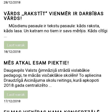
28/12/2018
VĀRDS ,,RAKSTĪT” VIENMĒR IR DARBĪBAS
VĀRDS!
Mūsdienu pasaule ir tekstu pasaule: kāds raksta,
kāds lasa. Un katram no tiem ir savs mērķis. Kāds cītīgi
...
Lasīt vairāk
18/12/2018
MĒS ATKAL ESAM PIEKTIE!
Daugavpils Valsts ģimnāzijā strādā vislabākie
pedagogi, te mācās visčaklākie skolēni! To apliecina
Draudzīgā Aicinājuma skolu reitings, kurā apkopoti
2018.gada centralizēto ...
Lasīt vairāk
17/12/2018