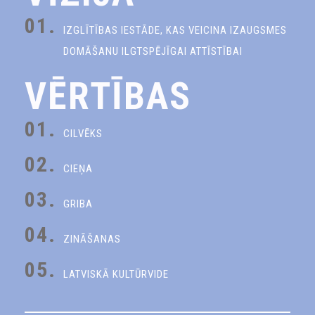
01.
IZGLĪTĪBAS IESTĀDE, KAS VEICINA IZAUGSMES
DOMĀŠANU ILGTSPĒJĪGAI ATTĪSTĪBAI
VĒRTĪBAS
01.
CILVĒKS
02.
CIEŅA
03.
GRIBA
04.
ZINĀŠANAS
05.
LATVISKĀ KULTŪRVIDE