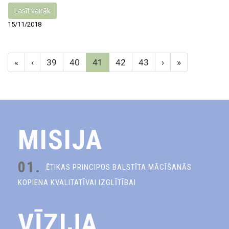
Lasīt vairāk
15/11/2018
«
‹
39
40
41
42
43
›
»
MISIJA
01.
ĒTIKAS PRINCIPOS BALSTĪTA MĀCĪŠANĀS
KOPIENA KVALITATĪVAI IZGLĪTĪBAI
VĪZIJA