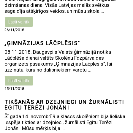
dzimšanas diena. Visās Latvijas malās svētkus
sagaidīja atšķirīgos veidos, un mūsu skola ...
Lasīt vairāk
26/11/2018
„ĢIMNĀZIJAS LĀČPLĒSIS”
08.11.2018. Daugavpils Valsts ģimnāzijā notika
Lāčplēša dienai veltīts Skolēnu līdzpārvaldes
organizēts pasākums „Ģimnāzijas Lāčplēsis”, lai
uzzinātu, kuru no dalībniekiem varētu ...
Lasīt vairāk
15/11/2018
TIKŠANĀS AR DZEJNIECI UN ŽURNĀLISTI
EGITU TERĒZI JONĀNI
Šī gada 14. novembrī 9.a klases skolēniem bija lieliska
iespēja tikties ar dzejnieci, žurnālisti Egitu Terēzi
Jonāni. Mūsu mērķis bija ...