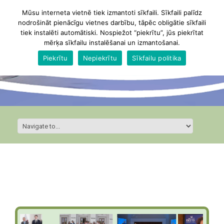
Mūsu interneta vietnē tiek izmantoti sīkfaili. Sīkfaili palīdz
nodrošināt pienācīgu vietnes darbību, tāpēc obligātie sīkfaili
tiek instalēti automātiski. Nospiežot “piekrītu”, jūs piekrītat
mērķa sīkfailu instalēšanai un izmantošanai.
Piekrītu
Nepiekrītu
Sīkfailu politika