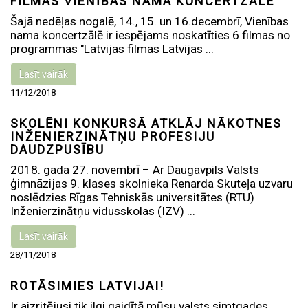
FILMAS VIENĪBAS NAMA KONCERTZĀLĒ
Šajā nedēļas nogalē, 14., 15. un 16.decembrī, Vienības
nama koncertzālē ir iespējams noskatīties 6 filmas no
programmas "Latvijas filmas Latvijas ...
Lasīt vairāk
11/12/2018
SKOLĒNI KONKURSĀ ATKLĀJ NĀKOTNES
INŽENIERZINĀTŅU PROFESIJU
DAUDZPUSĪBU
2018. gada 27. novembrī – Ar Daugavpils Valsts
ģimnāzijas 9. klases skolnieka Renarda Skuteļa uzvaru
noslēdzies Rīgas Tehniskās universitātes (RTU)
Inženierzinātņu vidusskolas (IZV) ...
Lasīt vairāk
28/11/2018
ROTĀSIMIES LATVIJAI!
Ir aizritējusi tik ilgi gaidītā mūsu valsts simtgades