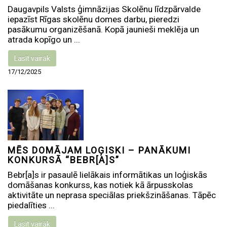
Daugavpils Valsts ģimnāzijas Skolēnu līdzpārvalde
iepazīst Rīgas skolēnu domes darbu, pieredzi
pasākumu organizēšanā. Kopā jaunieši meklēja un
atrada kopīgo un ...
Lasīt vairāk
17/12/2025
MĒS DOMĀJAM LOĢISKI – PANĀKUMI
KONKURSĀ “BEBR[A]S”
Bebr[a]s ir pasaulē lielākais informātikas un loģiskās
domāšanas konkurss, kas notiek kā ārpusskolas
aktivitāte un neprasa speciālas priekšzināšanas. Tāpēc
piedalīties ...
Lasīt vairāk