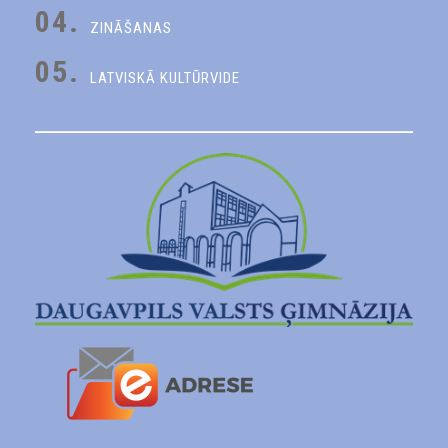
04.
ZINĀŠANAS
05.
LATVISKĀ KULTŪRVIDE