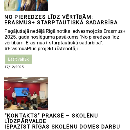
NO PIEREDZES LĪDZ VĒRTĪBĀM:
ERASMUS+ STARPTAUTISKĀ SADARBĪBA
Pagājušajā nedēļā Rīgā notika iedvesmojošs Erasmus+
2025. gada noslēguma pasākums "No pieredzes līdz
vērtībām: Erasmus+ starptautiskā sadarbība”.
#ErasmusPlus projektu īstenotāji ...
Lasīt vairāk
17/12/2025
“KONTAKTS” PRAKSĒ – SKOLĒNU
LĪDZPĀRVALDE
IEPAZĪST RĪGAS SKOLĒNU DOMES DARBU