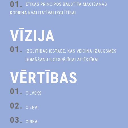
01.
ĒTIKAS PRINCIPOS BALSTĪTA MĀCĪŠANĀS
KOPIENA KVALITATĪVAI IZGLĪTĪBAI
VĪZIJA
01.
IZGLĪTĪBAS IESTĀDE, KAS VEICINA IZAUGSMES
DOMĀŠANU ILGTSPĒJĪGAI ATTĪSTĪBAI
VĒRTĪBAS
01.
CILVĒKS
02.
CIEŅA
03.
GRIBA