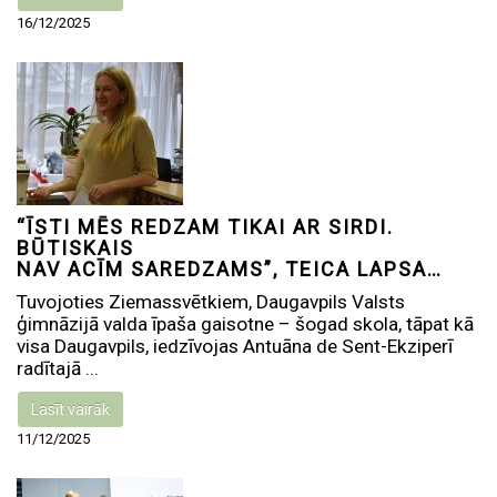
16/12/2025
“ĪSTI MĒS REDZAM TIKAI AR SIRDI.
BŪTISKAIS
NAV ACĪM SAREDZAMS”, TEICA LAPSA…
Tuvojoties Ziemassvētkiem, Daugavpils Valsts
ģimnāzijā valda īpaša gaisotne – šogad skola, tāpat kā
visa Daugavpils, iedzīvojas Antuāna de Sent-Ekziperī
radītajā ...
Lasīt vairāk
11/12/2025