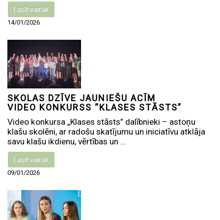
Lasīt vairāk
14/01/2026
SKOLAS DZĪVE JAUNIEŠU ACĪM
VIDEO KONKURSS “KLASES STĀSTS”
Video konkursa „Klases stāsts” dalībnieki – astoņu
klašu skolēni, ar radošu skatījumu un iniciatīvu atklāja
savu klašu ikdienu, vērtības un ...
Lasīt vairāk
09/01/2026