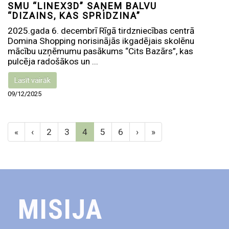
SMU “LINEX3D” SAŅEM BALVU
“DIZAINS, KAS SPRIDZINA”
2025.gada 6. decembrī Rīgā tirdzniecības centrā
Domina Shopping norisinājās ikgadējais skolēnu
mācību uzņēmumu pasākums “Cits Bazārs”, kas
pulcēja radošākos un ...
Lasīt vairāk
09/12/2025
«
‹
2
3
4
5
6
›
»
MISIJA