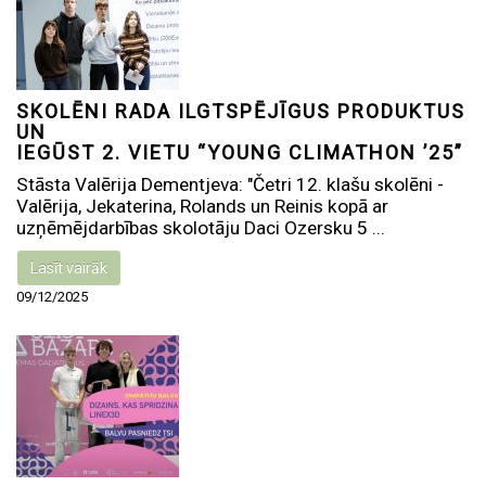
SKOLĒNI RADA ILGTSPĒJĪGUS PRODUKTUS
UN
IEGŪST 2. VIETU “YOUNG CLIMATHON ’25”
Stāsta Valērija Dementjeva: "Četri 12. klašu skolēni -
Valērija, Jekaterina, Rolands un Reinis kopā ar
uzņēmējdarbības skolotāju Daci Ozersku 5 ...
Lasīt vairāk
09/12/2025