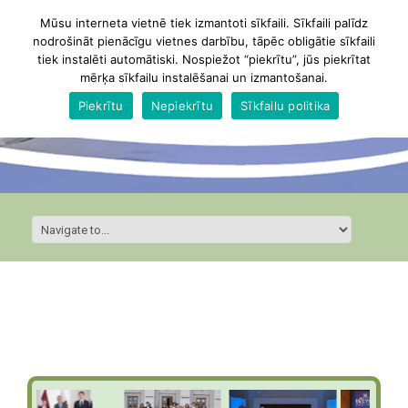
Mūsu interneta vietnē tiek izmantoti sīkfaili. Sīkfaili palīdz
nodrošināt pienācīgu vietnes darbību, tāpēc obligātie sīkfaili
tiek instalēti automātiski. Nospiežot “piekrītu”, jūs piekrītat
mērķa sīkfailu instalēšanai un izmantošanai.
Piekrītu
Nepiekrītu
Sīkfailu politika