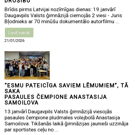
DROŠĪBU
Brīdis pirms Latvijai nozīmīgas dienas: 19.janvārī
Daugavpils Valsts ģimnāzijā ciemojās 2 viesi - Juris
Bļodnieks ar 70 minūšu dokumentālo autorfilmu ...
Lasīt vairāk
21/01/2026
“ESMU PATEICĪGA SAVIEM LĒMUMIEM”, TĀ
SAKA
PASAULES ČEMPIONE ANASTASIJA
SAMOILOVA
13.janvārī Daugavpils Valsts ģimnāzijā viesojās
pasaules čempione pludmales volejbolā Anastasija
Samoilova. Tikšanās laikā ģimnāzijas jaunieši uzzināja
par sportistes ceļu no ...