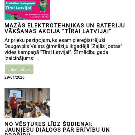
MAZĀS ELEKTROTEHNIKAS UN BATERIJU
VĀKŠANAS AKCIJA “TĪRAI LATVIJAI”
Ar prieku paziņojam, ka esam piereģistrējuši
Daugavpils Valsts ģimnāziju ikgadējā “Zaļās jostas”
vides kampaņā “Tīrai Latvijai”. Šī mācību gada
izaicinājums: ...
Lasīt vairāk
29/01/2026
NO VĒSTURES LĪDZ ŠODIENAI:
JAUNIEŠU DIALOGS PAR BRĪVĪBU UN